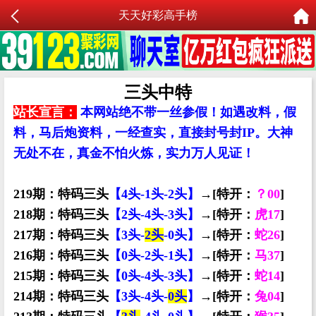
天天好彩高手榜
三头中特
站长宣言：
本网站绝不带一丝参假！如遇改料，假
料，马后炮资料，一经查实，直接封号封IP。大神
无处不在，真金不怕火炼，实力万人见证！
219期：特码三头
【4头-1头-2头】
→[特开：
？00
]
218期：特码三头
【2头-4头-3头】
→[特开：
虎17
]
217期：特码三头
【3头-
2头
-0头】
→[特开：
蛇26
]
216期：特码三头
【0头-2头-1头】
→[特开：
马37
]
215期：特码三头
【0头-4头-3头】
→[特开：
蛇14
]
214期：特码三头
【3头-4头-
0头
】
→[特开：
兔04
]