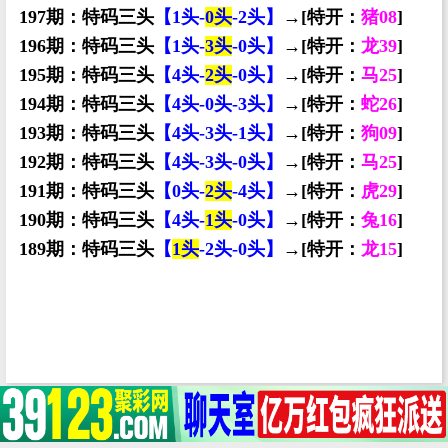
197期：特码三头
【1头-
0头
-2头】
→[特开：
猪08
]
196期：特码三头
【1头-
3头
-0头】
→[特开：
龙39
]
195期：特码三头
【4头-
2头
-0头】
→[特开：
马25
]
194期：特码三头
【4头-0头-3头】
→[特开：
蛇26
]
193期：特码三头
【4头-3头-1头】
→[特开：
狗09
]
192期：特码三头
【4头-3头-0头】
→[特开：
马25
]
191期：特码三头
【0头-
2头
-4头】
→[特开：
虎29
]
190期：特码三头
【4头-
1头
-0头】
→[特开：
兔16
]
189期：特码三头
【
1头
-2头-0头】
→[特开：
龙15
]