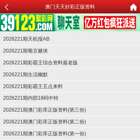
澳门天天好彩正版资料
2026221期天机报AB
2026221期葡京赌侠
2026221期彩霸王综合资料最老版
2026221期生活幽默
2026221期彩霸王五点来料
2026221期内部18码中特
2026221期澳门彩库正版资料(第三份)
2026221期澳门彩库正版资料(第二份)
2026221期澳门彩库正版资料(第一份)