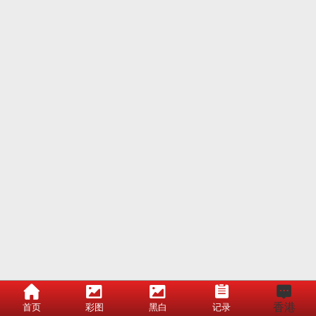
香港
首页
彩图
黑白
记录