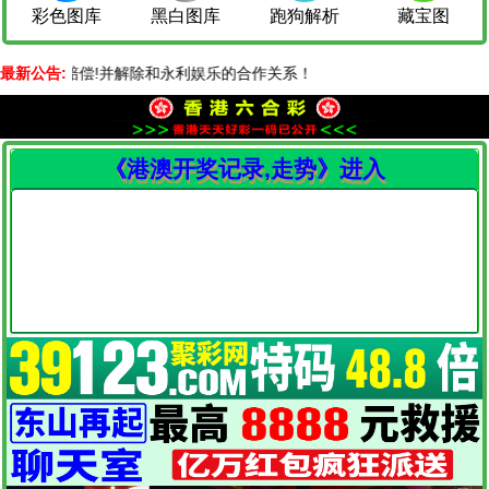
彩色图库
黑白图库
跑狗解析
藏宝图
并解除和永利娱乐的合作关系！
最新公告:
《港澳开奖记录,走势》进入