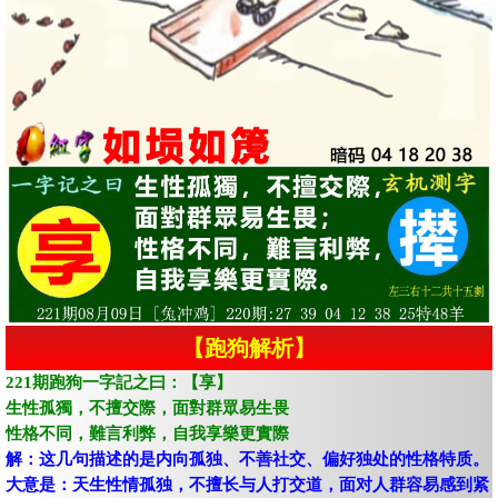
【跑狗解析】
221期跑狗一字記之曰：【享】
生性孤獨，不擅交際，面對群眾易生畏
性格不同，難言利弊，自我享樂更實際
解：这几句描述的是内向孤独、不善社交、偏好独处的性格特质。
大意是：天生性情孤独，不擅长与人打交道，面对人群容易感到紧