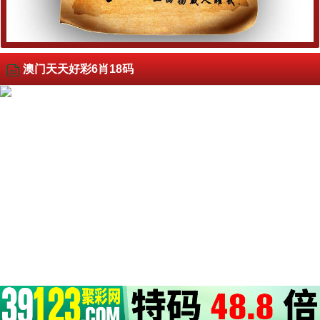
澳门天天好彩6肖18码