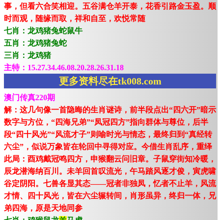
事，但看六合笑相迎。五谷满仓羊开泰，花香引路金玉盈。顺
时而观，随缘而取，祥和自至，欢悦常随
七肖：龙鸡猪兔蛇鼠牛
五肖：龙鸡猪兔蛇
三肖：龙鸡猪
主特：15.27.34.46.08.20.28.26.31.18
更多资料尽在tk008.com
澳门传真220期
解：这几句像一首隐晦的生肖谜诗，前半段点出“四六开”暗示
数字与方位，“四海兄弟”“凤冠四方”指向群体与尊位，后半
段“四十风光”“风流才子”则喻时光与情态，最终归到“真经转
六尘”，似说万象皆在轮回中寻得对应。今借生肖乱序，重绎
此局：酉鸡戴冠鸣四方，申猴翻云问旧章。子鼠穿街知冷暖，
辰龙潜海纳百川。未羊回首叹流光，午马踏风逐才俊，寅虎啸
谷定阴阳。七兽各显其态——冠者非独凤，忆者不止羊，风流
才情、四十风光，皆在六尘辗转间，肖形虽异，终归一体，兄
弟四海，原是天地同参