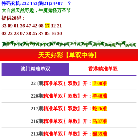
特码玄机:232 153(狗21)24+07= ？
大自然天然野趣，牛魔鬼怪万圣节
提供20码：
33 09 01 36 47 42 08
17
32 21
02 22 23 07 38 45 37 05 16 30
天天好彩【单双中特】
澳门精准单双
香港精准单双
221期
精准单双〖双数〗开：
？00准
220期
精准单双〖双数〗开：
羊48准
217期
精准单双〖双数〗开：
蛇26准
216期
精准单双〖单数〗开：
马37准
213期
精准单双〖单数〗开：
猴35准