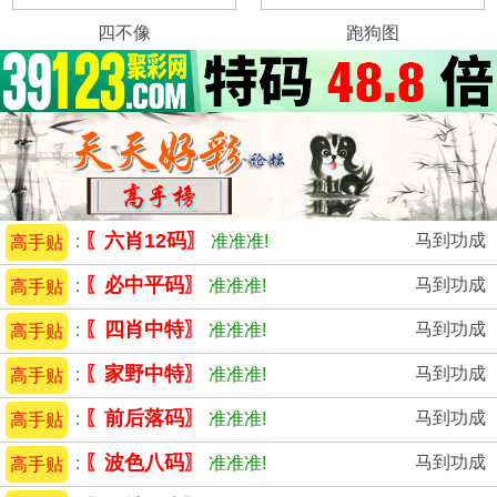
四不像
跑狗图
〖六肖12码〗
马到功成
:
准准准!
高手贴
〖必中平码〗
马到功成
:
准准准!
高手贴
〖四肖中特〗
马到功成
:
准准准!
高手贴
〖家野中特〗
马到功成
:
准准准!
高手贴
〖前后落码〗
马到功成
:
准准准!
高手贴
〖波色八码〗
马到功成
:
准准准!
高手贴