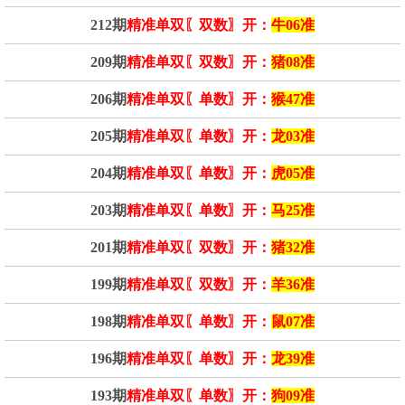
212期
精准单双〖双数〗开：
牛06准
209期
精准单双〖双数〗开：
猪08准
206期
精准单双〖单数〗开：
猴47准
205期
精准单双〖单数〗开：
龙03准
204期
精准单双〖单数〗开：
虎05准
203期
精准单双〖单数〗开：
马25准
201期
精准单双〖双数〗开：
猪32准
199期
精准单双〖双数〗开：
羊36准
198期
精准单双〖单数〗开：
鼠07准
196期
精准单双〖单数〗开：
龙39准
193期
精准单双〖单数〗开：
狗09准