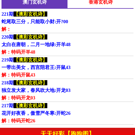
澳门玄机诗
香港玄机诗
221期
【澳彩玄机诗】
蛇尾取三分，只能取小财:开?00
解：
220期
【澳彩玄机诗】
太白在唐朝，二月一地绿:开羊48
解：特码开羊48
219期
【澳彩玄机诗】
一带出美女，西宫陪君王:开鼠43
解：特码开鼠43
218期
【澳彩玄机诗】
独立发大家，春风吹大地:开龙03
解：特码开龙03
217期
【澳彩玄机诗】
花开好夜香，傲雪严冬寒:开蛇26
解：特码开蛇26
天天好彩【跑狗图】