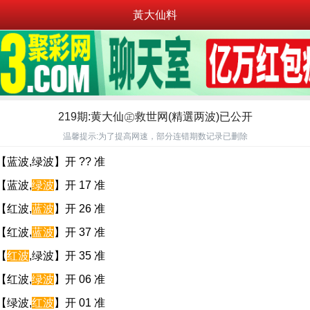
黃大仙料
219期:黄大仙㊣救世网(精選两波)已公开
温馨提示:为了提高网速，部分连错期数记录已删除
: 【蓝波,绿波】开 ?? 准
 【蓝波,
绿波
】开 17 准
 【红波,
蓝波
】开 26 准
 【红波,
蓝波
】开 37 准
 【
红波
,绿波】开 35 准
 【红波,
绿波
】开 06 准
 【绿波,
红波
】开 01 准