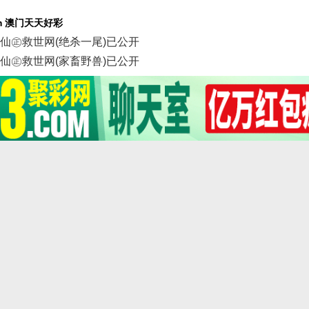
om 澳门天天好彩
黄大仙㊣救世网(绝杀一尾)已公开
黄大仙㊣救世网(家畜野兽)已公开