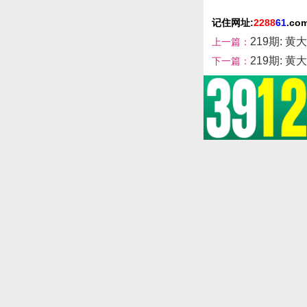
记住网址:
2288
61
.c
219期: 
上一篇：
219期: 
下一篇：