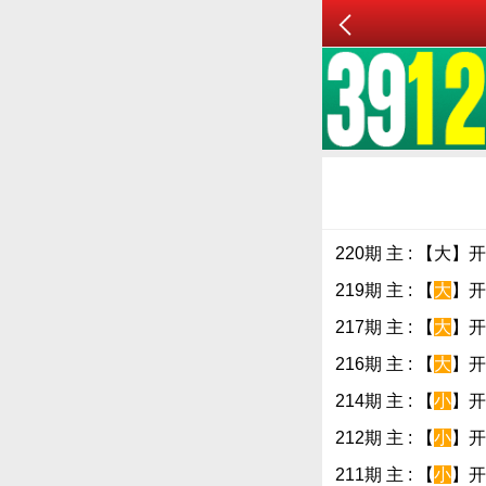
220期 主 : 【大】开
219期 主 : 【
大
】开 
217期 主 : 【
大
】开 
216期 主 : 【
大
】开 
214期 主 : 【
小
】开 
212期 主 : 【
小
】开 
211期 主 : 【
小
】开 