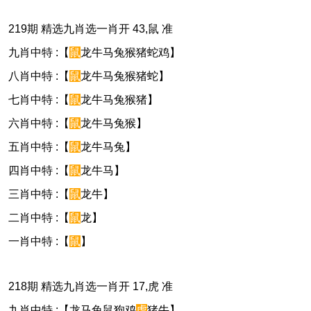
219期 精选九肖选一肖开 43,鼠 准
九肖中特 :【
鼠
龙牛马兔猴猪蛇鸡】
八肖中特 :【
鼠
龙牛马兔猴猪蛇】
七肖中特 :【
鼠
龙牛马兔猴猪】
六肖中特 :【
鼠
龙牛马兔猴】
五肖中特 :【
鼠
龙牛马兔】
四肖中特 :【
鼠
龙牛马】
三肖中特 :【
鼠
龙牛】
二肖中特 :【
鼠
龙】
一肖中特 :【
鼠
】
218期 精选九肖选一肖开 17,虎 准
九肖中特 :【龙马兔鼠狗鸡
虎
猪牛】