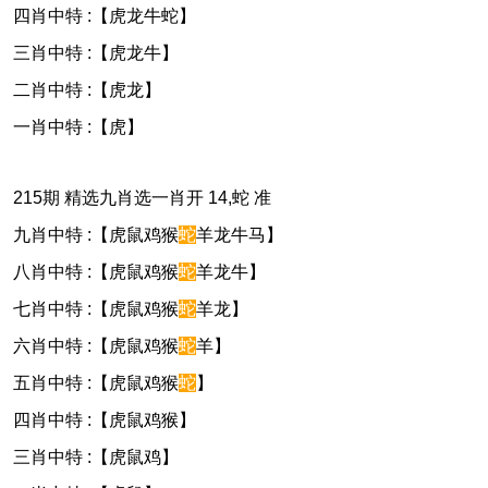
四肖中特 :【虎龙牛蛇】
三肖中特 :【虎龙牛】
二肖中特 :【虎龙】
一肖中特 :【虎】
215期 精选九肖选一肖开 14,蛇 准
九肖中特 :【虎鼠鸡猴
蛇
羊龙牛马】
八肖中特 :【虎鼠鸡猴
蛇
羊龙牛】
七肖中特 :【虎鼠鸡猴
蛇
羊龙】
六肖中特 :【虎鼠鸡猴
蛇
羊】
五肖中特 :【虎鼠鸡猴
蛇
】
四肖中特 :【虎鼠鸡猴】
三肖中特 :【虎鼠鸡】