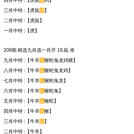
四肖中特 :【虎鼠
猪
鸡】
三肖中特 :【虎鼠
猪
】
二肖中特 :【虎鼠】
一肖中特 :【虎】
208期 精选九肖选一肖开 19,鼠 准
九肖中特 :【牛羊
鼠
猴蛇兔龙鸡猪】
八肖中特 :【牛羊
鼠
猴蛇兔龙鸡】
七肖中特 :【牛羊
鼠
猴蛇兔龙】
六肖中特 :【牛羊
鼠
猴蛇兔】
五肖中特 :【牛羊
鼠
猴蛇】
四肖中特 :【牛羊
鼠
猴】
三肖中特 :【牛羊
鼠
】
二肖中特 :【牛羊】