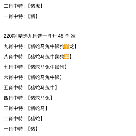
二肖中特 :【猪虎】
一肖中特 :【猪】
220期 精选九肖选一肖开 48,羊 准
九肖中特 :【猪蛇马兔牛鼠狗
羊
龙】
八肖中特 :【猪蛇马兔牛鼠狗
羊
】
七肖中特 :【猪蛇马兔牛鼠狗】
六肖中特 :【猪蛇马兔牛鼠】
五肖中特 :【猪蛇马兔牛】
四肖中特 :【猪蛇马兔】
三肖中特 :【猪蛇马】
二肖中特 :【猪蛇】
一肖中特 :【猪】