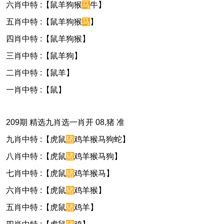
六肖中特 :【鼠羊狗猴
马
牛】
五肖中特 :【鼠羊狗猴
马
】
四肖中特 :【鼠羊狗猴】
三肖中特 :【鼠羊狗】
二肖中特 :【鼠羊】
一肖中特 :【鼠】
209期 精选九肖选一肖开 08,猪 准
九肖中特 :【虎鼠
猪
鸡羊猴马狗蛇】
八肖中特 :【虎鼠
猪
鸡羊猴马狗】
七肖中特 :【虎鼠
猪
鸡羊猴马】
六肖中特 :【虎鼠
猪
鸡羊猴】
五肖中特 :【虎鼠
猪
鸡羊】