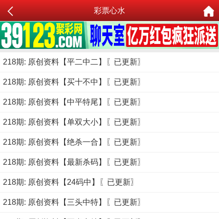
彩票心水
218期: 原创资料【平二中二】〖已更新〗
218期: 原创资料【买十不中】〖已更新〗
218期: 原创资料【中平特尾】〖已更新〗
218期: 原创资料【单双大小】〖已更新〗
218期: 原创资料【绝杀一合】〖已更新〗
218期: 原创资料【最新杀码】〖已更新〗
218期: 原创资料【24码中】〖已更新〗
218期: 原创资料【三头中特】〖已更新〗