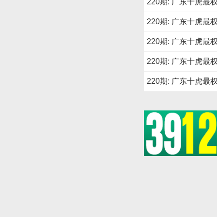
220期: 广东十虎
220期: 广东十虎
220期: 广东十虎
220期: 广东十虎
220期: 广东十虎