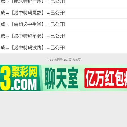
最权威→【绝杀特码一尾】→已公开!
最权威→【必中特码尾数】→已公开!
最权威→【白姐必中生肖】→已公开!
最权威→【必中特码单双】→已公开!
最权威→【必中特码波路】→已公开!
共 12 条记录 1/1 页 条每页