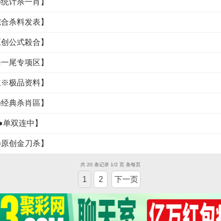
羽㊣统计杀一肖】
神综合杀料发表】
☆原创公式殺合】
精杀一尾专项区】
郡主※极品资料】
在㊣经典杀肖區】
幕●单双连中】
想㊣原创金刀杀】
共 20 条记录 1/2 页 条每页
1
2
下一页