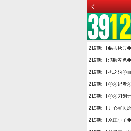
219期: 【临去秋
219期: 【满脸春
219期: 【枫之约
219期: 【㊣㊣记
219期: 【㊣㊣刀
219期: 【开心宝
219期: 【杀庄小