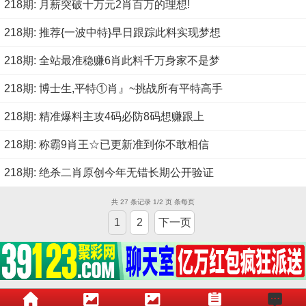
218期: 月薪突破十万元2肖百万的理想!
218期: 推荐{一波中特}早日跟踪此料实现梦想
218期: 全站最准稳赚6肖此料千万身家不是梦
218期: 博士生,平特①肖』~挑战所有平特高手
218期: 精准爆料主攻4码必防8码想赚跟上
218期: 称霸9肖王☆已更新准到你不敢相信
218期: 绝杀二肖原创今年无错长期公开验证
共 27 条记录 1/2 页 条每页
1
2
下一页