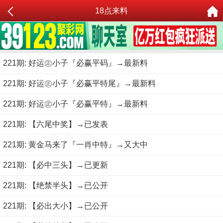
18点来料
221期: 好运㊣小子『必赢平码』→最新料
221期: 好运㊣小子『必赢平特尾』→最新料
221期: 好运㊣小子『必赢平特』→最新料
221期: 【六尾中奖】→已发表
221期: 黄金马来了『一肖中特』→又大中
221期: 【必中三头】→已更新
221期: 【绝禁半头】→已公开
221期: 【必出大小】→已公开