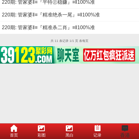
220期: 管家婆‖≡『平特㊣稳赚』≡‖100%准
220期: 管家婆‖≡『精准绝杀一尾』≡‖100%准
220期: 管家婆‖≡『精准杀二肖』≡‖100%准
共 11 条记录 1/1 页 条每页
香港
首页
彩图
黑白
记录