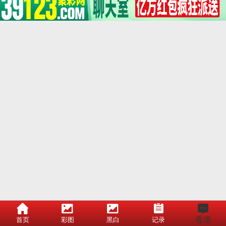
香港
首页
彩图
黑白
记录