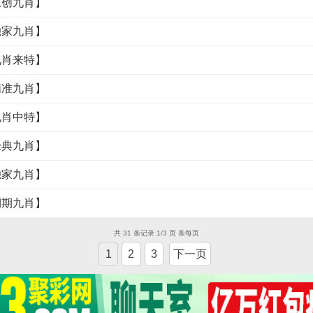
【原创九肖】
【独家九肖】
【九肖来特】
【精准九肖】
【九肖中特】
【经典九肖】
【独家九肖】
【期期九肖】
共 31 条记录 1/3 页 条每页
1
2
3
下一页