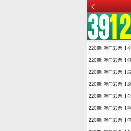
220期: 澳门彩票
220期: 澳门彩票
220期: 澳门彩票
220期: 澳门彩票
220期: 澳门彩票
220期: 澳门彩票
220期: 澳门彩票