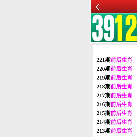
221期
前后生肖
220期
前后生肖
219期
前后生肖
218期
前后生肖
217期
前后生肖
216期
前后生肖
215期
前后生肖
214期
前后生肖
213期
前后生肖