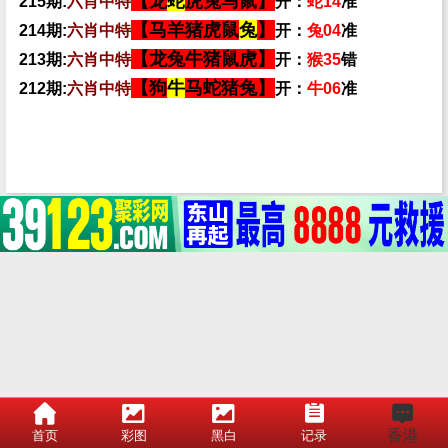
【龙
蛇
虎兔马鼠】
215期:
六肖中特
开：
蛇14
准
【马羊猪虎鼠
兔
】
214期:
六肖中特
开：
兔04
准
【龙兔牛猪鼠虎】
213期:
六肖中特
开：
猴35
错
【狗
牛
马蛇猪兔】
212期:
六肖中特
开：
牛06
准
香港
首页
彩图
黑白
记录