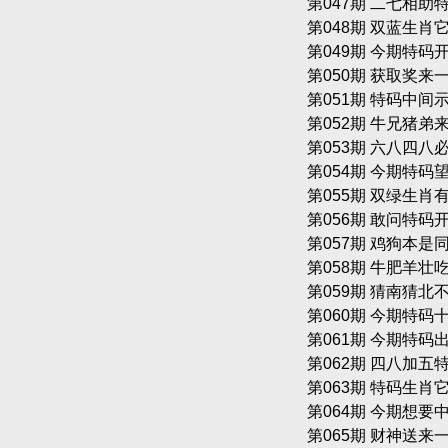
第047期 二七相助
第048期 双蓝生肖
第049期 今期特码
第050期 获取奖来
第051期 特码中间
第052期 牛兄猪弟
第053期 六八四八
第054期 今期特码
第055期 双绿生肖
第056期 敢问特码
第057期 鸡狗本是
第058期 牛肥羊壮
第059期 猜南猜北
第060期 今期特码
第061期 今期特码
第062期 四八加五
第063期 特码生肖
第064期 今期想要
第065期 财神送来