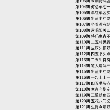
第103期 今期特码
第104期 何必单恋
第105期 单红单蓝
第106期 出蓝出红
第107期 坐着没有
第108期 遂唱阳关
第109期 特码生肖
第110期 二五相见
第111期 皮厚头顶
第112期 四五书头
第113期 二五生肖
第114期 道人送码
第115期 出蓝出红
第116期 一起上山
第117期 四五书头
第118期 生肖今期
第119期 三通鼓角
第120期 五花八门
第121期 生肖今期