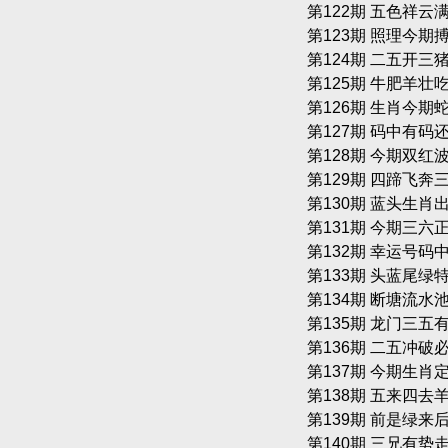
第122期 五色祥云
第123期 照理今期
第124期 二五开三
第125期 牛肥羊壮
第126期 生肖今期
第127期 码中有码
第128期 今期双红
第129期 四蹄飞奔
第130期 蓝头生肖
第131期 今期三六
第132期 幸运号码
第133期 头蓝尾绿
第134期 断塘流水
第135期 龙门三五
第136期 二五冲破
第137期 今期生肖
第138期 五来四去
第139期 前是绿来
第140期 三兄有势