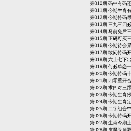
第010期 码中有码
第011期 今期生肖
第012期 今期特码
第013期 三九三四
第014期 马前兔后
第015期 正码可买
第016期 今期待会
第017期 敢问特码
第018期 六上七下
第019期 何必单恋
第020期 今期特码
第021期 四零重开
第022期 求四对三
第023期 今期生肖
第024期 今期生肖
第025期 二字组合
第026期 今期特码
第027期 生肖今期
第028期 皮厚头顶