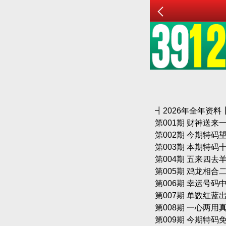
┫2026年全年资料┣
第001期 财神送来
第002期 今期特码
第003期 本期特码
第004期 五来四去
第005期 鸡龙相合
第006期 幸运号码
第007期 单数红蓝
第008期 一心两用
第009期 今期特码