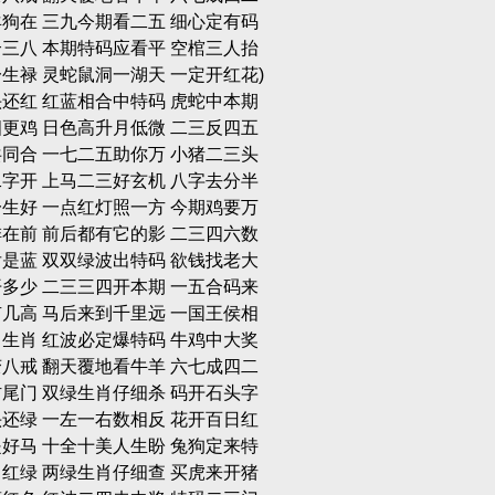
羊狗在 三九今期看二五 细心定有码
合三八 本期特码应看平 空棺三人抬
一生禄 灵蛇鼠洞一湖天 一定开红花)
头还红 红蓝相合中特码 虎蛇中本期
四更鸡 日色高升月低微 二三反四五
共同合 一七二五助你万 小猪二三头
二字开 上马二三好玄机 八字去分半
一生好 一点红灯照一方 今期鸡要万
排在前 前后都有它的影 二三四六数
后是蓝 双双绿波出特码 欲钱找老大
开多少 二三三四开本期 一五合码来
有几高 马后来到千里远 一国王侯相
出生肖 红波必定爆特码 牛鸡中大奖
变八戒 翻天覆地看牛羊 六七成四二
防尾门 双绿生肖仔细杀 码开石头字
头还绿 一左一右数相反 花开百日红
是好马 十全十美人生盼 兔狗定来特
出红绿 两绿生肖仔细查 买虎来开猪