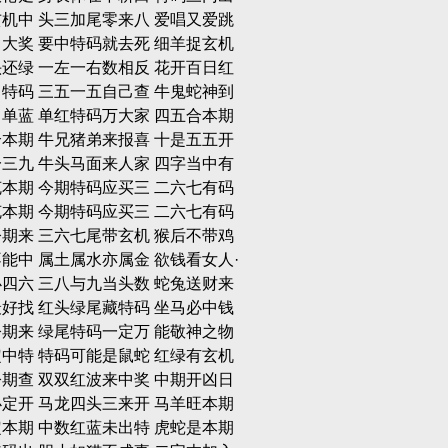
玄机中 头三加尾零来八 爱唱又爱跳
中大奖 要中特码就去死 细羊捉玄机
头还绿 一左一右数相反 花开百日红
出特码 三五一五自己查 牛鬼蛇神到
出单蓝 单红特码万大家 四五合本期
合本期 牛兄猪弟来报喜 十是五五开
一三九 牛头马面来人家 四字当中有
克本期 今期特码应买三 二六七有码
克本期 今期特码应买三 二六七有码
今期来 三六七尾带玄机 猴后不带鸡
不能中 属土属水亦属金 欲钱看女人·
必四六 三八与九当头数 蛇兔送财来
最好找 红头绿尾藏特码 坐马必中钱
今期来 绿尾特码一定万 能敬神之物
定中特 特码可能是鼠蛇 红绿有玄机
今期查 双双红波来中奖 中期开凶日
必定开 马龙四头三来开 马羊旺本期
定本期 中数红蓝未出特 虎蛇是本期