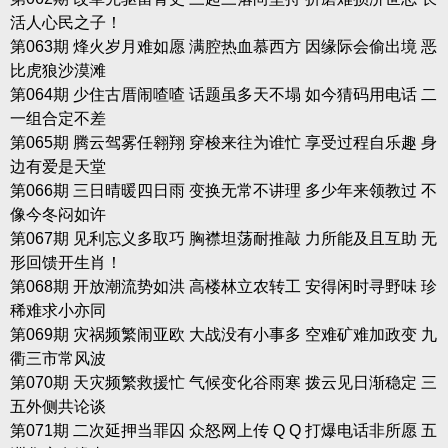
活人心民之子！
第063期 烽火岁月难如愿 满腔热血慕西方 因缘际会偷出境 恶
比虎狼沙漠滩
第064期 少住古厝闹喳喳 话题虽多天不塌 如今猜码用电话 二
一组合定不差
第065期 腾云驾雾任翱翔 穿梭来往为谁忙 享受过程自乐趣 身
边有爱是天堂
第066期 三日晴暖四日雨 变换无常不讲理 多少年来领教过 不
像今冬闷如许
第067期 见利忘义多取巧 胸襟坦荡耐推敲 力所能及且互助 无
形回馈开生肖！
第068期 开放潮流势如洪 高楼林立农转工 安得闲时寻野味 珍
稀难求小亦同
第069期 灾祸频繁闹亚欧 大战没有小事多 空难矿难加政变 九
衢三市常风波
第070期 天灾频繁救援忙 气候变化谷雨寒 拨云见日渐稳定 三
五外侧共论谈
第071期 二次延押当罪囚 众怒网上传 Q Q 打爆电话非所愿 五