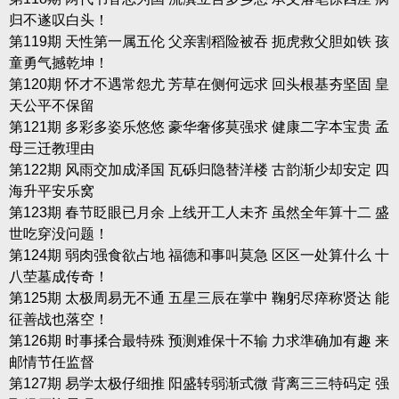
归不遂叹白头！
第119期 天性第一属五伦 父亲割稻险被吞 扼虎救父胆如铁 孩
童勇气撼乾坤！
第120期 怀才不遇常怨尤 芳草在侧何远求 回头根基夯坚固 皇
天公平不保留
第121期 多彩多姿乐悠悠 豪华奢侈莫强求 健康二字本宝贵 孟
母三迁教理由
第122期 风雨交加成泽国 瓦砾归隐替洋楼 古韵渐少却安定 四
海升平安乐窝
第123期 春节眨眼已月余 上线开工人未齐 虽然全年算十二 盛
世吃穿没问题！
第124期 弱肉强食欲占地 福德和事叫莫急 区区一处算什么 十
八茔墓成传奇！
第125期 太极周易无不通 五星三辰在掌中 鞠躬尽瘁称贤达 能
征善战也落空！
第126期 时事揉合最特殊 预测难保十不输 力求準确加有趣 来
邮情节任监督
第127期 易学太极仔细推 阳盛转弱渐式微 背离三三特码定 强