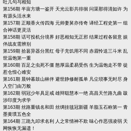
吐几句与相知
第156期 半亩方塘一鉴开 天光云影共徘徊 问渠那得清如许 为
有源头活水来
第157期 正顺香火传四海 元帅妻舅亦传奇 译经工程史第一 组
合神话更灵活
第158期 话可投机分境界 好恶相知无正邪 结果过程各留意 娱
伴战友需辨别
第159期 拾葚异器分黑红 母子充饥用不同 赤眉怜送三斗米 乱
世温饱第一重
第160期 百足之虫死不僵 憨厚温柔易受伤 生为温饱走不带 徒
惹仓惶心难安
第161期 晨钟暮鼓山林伴 避世静修耐孤单 凡尘琐事无时尽 身
入空门由万般
第162期 弱冠少年具足戒 雄辩聪慧本一绝 高昌天竺路九曲 跋
涉印度为求学
第163期 丝路重镇名和田 丝绸挂毯冠新疆 羊脂玉石称第一 青
墨黄璞五色全
第164期 三跪九叩求名利 人之常情神不欺 味心作恶强凌弱 天
网恢恢无漏遗！