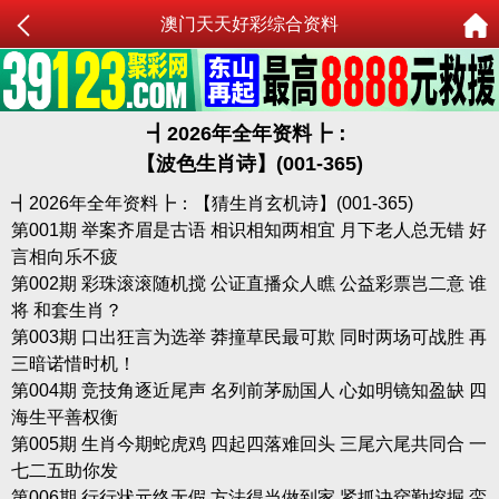
澳门天天好彩综合资料
┫
2026年全年资料┣：
【波色生肖诗】(001-365)
┫2026年全年资料┣：【猜生肖玄机诗】(001-365)
第001期 举案齐眉是古语 相识相知两相宜 月下老人总无错 好
言相向乐不疲
第002期 彩珠滚滚随机搅 公证直播众人瞧 公益彩票岂二意 谁
将 和套生肖？
第003期 口出狂言为选举 莽撞草民最可欺 同时两场可战胜 再
三暗诺惜时机！
第004期 竞技角逐近尾声 名列前茅励国人 心如明镜知盈缺 四
海生平善权衡
第005期 生肖今期蛇虎鸡 四起四落难回头 三尾六尾共同合 一
七二五助你发
第006期 行行状元终无假 方法得当做到家 紧抓诀窍勤挖掘 蛮