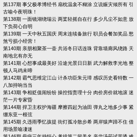
第137期 事父极孝博经书 扇枕温衾不糊涂 立说赈灾倾所有 引
古喻今夜明珠！
第138期 一面镜湖绕瑞云 两桨轻摇自在行 多少凡尘不如意 放
下负荷心自明
第139期 一天中秋五国庆 周末连续备旅行 职员会餐加奖品 愁
煞亏损小经营！
第140期 亲朋相聚茶一壶 共浴冬日话连珠 背靠墙廊风绕路 天
南地北有亦无
第141期 心想事成最美好 沿途光景日日新 武力解救李光地 整
顿人马鸡未啼
第142期 霸气思维定江山 计杀功臣朱元璋 感叹历史看特数 一
八加持响当当
第143期 争相贬值闹纷纷 操控指责理十分 肉价房价就地滚 迷
茫一片专家昏
第144期 捍卫主权护海疆 摩擦四起为油田 弹丸之地多少事 紧
绷东亚一根弦
第145期 久违雨季忆孩提 街灯孤冷散步希 两岸猿声蹄不住 借
用场景喻凄迷
第146期 母病三年持恒心 孝排第二留美名 亲尝汤药试苦烫 难