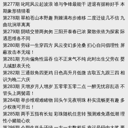
第277期 叱咤风云起波浪 谁与争锋最能干 进退有据称好手 本
期象形猜猜看
第278期 翠柏苍山本野趣 荆棘满布步难移 二度迁徒几不信 九
曲坑涧草离离
第279期 阴晴交替两匆匆 三阳开泰春已浓 聚散依依为探索 际
遇思维各不同
第280期 劳碌一生穿四方 风云变幻多沧桑 扪心自问倡理性 屏
蔽攻击本无端！
第281期 方向偏角性温吞 位不正来气不纯 此时出生父旁在 婴
儿缄默表天伦
第282期 三通鼓角四更鸡 日色高升月低微 吉取五九跟三四 相
识为晚二六庆
第283期 天增岁月人增岁 五零零五零二点 一醉无忧容乱语 不
管头上两鬓霜！
第284期 举步维艰难睹物 回头乍见夜明珠 朴实流畅更有趣 多
少权衡可开出！
第285期 两手五指有长短 彩珠随机任意转 预测难免遇低潮 理
性小赌能心欢
第286期 今期生肖头还绿 一左一右数相反 幸运号码中大奖 要