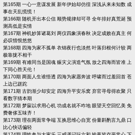
第165期 一心一意谋发展 新年伊始却仿徨 深浅从来未知数 成
事在天乱慌慌！
第166期 随机开出本公信 顺势规律却可寻 全年排好真荒诞 预
测高低是实情
第167期 神机妙算诸葛刘 两仪四象演春秋 决定成败在真主 何
必叹惜恨悠悠
第168期 四海为家不孤单 衣锦夜行也淡然 叶落归根何计较 两
极靠拢不相干
第169期 有难同当是国魂 赈灾义演造气氛 放之四海而皆准 上
下同心胜天伦！
第170期 两面人生谁悟透 四海为家愿奔波 呼啸而过羞回首 苍
上边已蹉跎
第171期 古韵渐少却安定 四海升平安乐窝 弃官寻母得欢聚 只
看数字猜本期
第172期 梦寐以求用心机 功成名就不咋地 眼望天空回忆美 免
费奢侈五味齐！
第173期 理在两面常争端 互换思维心自宽 份量斟酌言九鼎 口
比心快话偏轻
第174期 理性参与大家乐 三戒谨记玩六和 输赢皆存平常心 下