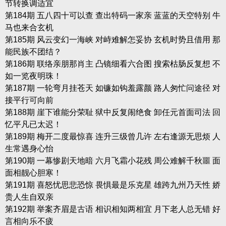
节转换调适宜
第184期 五八四十可以查 查出特码一家亲 蓝蓝的天空特别 牛
马也来合玄机
第185期 风云变幻一海峡 对峙难解怎妥协 玄机时势且借用 那
能民族不团结？
第186期 联络亲朋那肖主 凸镜细看六合图 搜索枯肠反复想 不
如一览夜明珠！
第187期 一轮弯月挂苍天 如镰如钩羞露颜 路人匆忙问途径 对
接平行可向前
第188期 崖下谁能分荣耻 狱中反复闹绝食 卸任元首面司法 回
忆平凡已太迟！
第189期 梅开二度最惊喜 连升三级曾几许 左右逢源无思烦 人
生常遇身心怡
第190期 一幕惨剧天地暗 六月飞霜小花残 周公难解千秋噩 面
面相靓心胆寒！
第191期 喜怒忧思悲恐惊 畏惧最是乐克星 雄跨九州乃天性 娇
贵人生自双亲
第192期 举案齐眉是古语 相识相知两相宜 月下老人总无错 好
言相向乐不疲