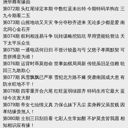
洲华裔有缘由
第072期 头红尾绿定本期 中数红蓝未出特 今期特码羊狗在 三
九今期看二五
第073期 山摇地动又天灾 争分夺秒齐进来 无论多少都是爱 南
北同心金石开
第074期 权利相连易斗争 玩转谋略挖陷坑 早用贤能轮替法 天
下太平乐众生
第075期 一通电话何日归 不曾计较盈与亏 父慈子孝两默契 可
贵拼搏是为谁！
第076期 运背时乖莫怨命 世事如棋局局新 传统虽旧足信赖 轮
回三九敢欺心
第077期 风雪飘飘已严寒 雪犯北方路不瘫 突袭南国成大患 有
防水旺地不干！
第078期 四零重开合六尾 红旺蓝弱绿跟齐 特码生肖它最大 蓝
绿今次发大财
第079期 帝女七仙情义真 力保么妹下凡尘 卖身葬父虽贫贱 因
孝结缘羡煞人！
第080期 士别三日刮目看 七彩人生常如酣 不妒莫贪皆我愿 相
知相识应有缘！