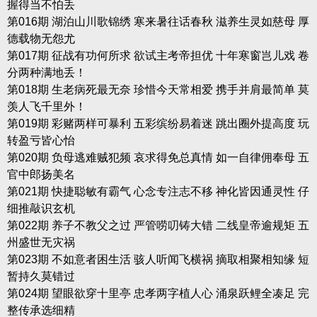
握得当不怕丢
第016期 湖泊山川歌锦绣 寒来暑往话春秋 滋养生灵如慈母 厚
德载物无怨尤
第017期 征战有功何所求 欲试主考帝担优 十年寒窗岂儿戏 卷
分两种满地丢！
第018期 生老病死最无奈 珍惜今天常相爱 携手并肩最简单 莫
羡人飞千里外！
第019期 彩赌两样可暴利 五彩缤纷易着迷 跳出圈外提高度 玩
转盈亏皆心怡
第020期 负母逃难贼犯频 哀求得免总真情 如一自律佣奉母 五
官中郎扬美名
第021期 快捷聪敏有霸气 心念专注志不移 神化皆因通灵性 仔
细推敲识玄机
第022期 养子不教父之过 严管唠叨铸大错 二线皇帝逾规矩 五
州盛世无灾祸
第023期 不如意者困生活 骇人听闻飞横祸 摘取相聚相知缘 短
暂持久莫错过
第024期 望眼欲穿十里亭 忠孝两字植人心 涌泉跃鲤全凑足 完
整传承选细精