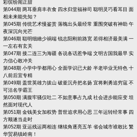
彩缤纷闹正甜
第044期 两耳垂肩丰衣食 四水归堂福禄司 聪明灵巧看耳目 面
相未来能先知？
第045期 传统艺术慢鉴赏 落魄出头最经常 重围突破有神助 午
夜深沉向光芒
第046期 聪明细緻少祸端 锐志阳刚前路宽 若得相济最美满 一
一左右有玄关
第047期 接二连三为海疆 各说各话惹争端 文明古国我最早 实
力信心敢冲关
第048期 小学中学都用心 全面学识已大龄 半老毕业无特色 十
八前后宜专精
第049期 盖世英雄力拔山 破釜沉舟把名扬 宜将剩勇追穷寇 不
可沽名学霸王
第050期 满腹牢骚仅吐二 不如意事占九成 社会进步能应变 坦
然面对现代人
第051期 金钱美女加权势 普世追求用心思 三年运转经常事 四
方顺遂当走时
第052期 亚运残运两相连 继续角逐亮五羊 省会城市谁敢比 繁
华贸易镇岭南！