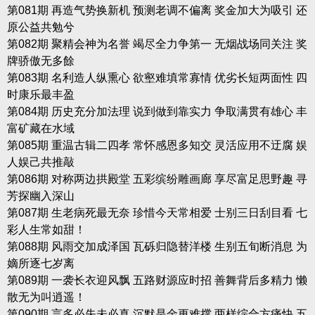
第081期 再造气势换新机 预测老调不偏离 奖金加大为吸引 还
原公益共勉兮
第082期 聚精会神为名誉 竭尽全力争第一 无烟战场同关注 奖
牌骄傲无多餘
第083期 名利造人纵熏心 欲壑难填常寡情 优劣长短两面性 四
时康乐最丰盈
第084期 历史充分加法理 说到做到靠实力 争取满贯有雄心 丰
富矿藏在水域
第085期 重温古辑二四孝 常怀感恩多知交 灵活应用不迂腐 娱
人娱己共推敲
第086期 对称两边拱殿堂 五彩缤纷雕画廊 享尽富足思野趣 寻
芳探幽入深山
第087期 生老病死最无奈 珍惜今天常相爱 士别三日刮目看 七
彩人生常如甜！
第088期 风雨交加成泽国 瓦砾归隐替洋楼 生别五旬断消息 为
嫡所逐七岁离
第089期 一袭长衣迎风飘 五路财源应时招 善舞背后多精力 懒
散无为叫逍遥！
第090期 言多必失未必真 沉默是金更难撑 两样综合方痛快 五