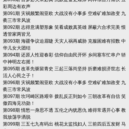
彩周边有欢声
第091期 灾祸频繁闹亚欧 大战没有小事多 空难矿难加政变 九
衢三市常风波
第092期 志得意满塑形象 笑看成败真英雄 屏蔽六合求完美 恨
透管家两皆兄
第093期 海疆争议迫眉睫 天灾人祸再威胁 克服困难有招数 中
华儿女大团结
第094期 还原人性迎春彩 信仰自由民开怀 乡间塞车忙串户 轿
中神明左右摇！
第095期 改革先驱留青史 三起三落尚坚持 折磨难损济世志 长
活人心民之子！
第096期 灾祸频繁闹亚欧 大战没有小事多 空难矿难加政变 九
衢三市常风波
第097期 坎珂崎区路艰辛 拨乱反正到如今 三朝改革有自信 笑
傲四海见功勋！
第098期 情愁一身思不透 五伦之内犹恩仇 难得常遇开心事 教
我放荡学洒脱
第099期 三五七九有码出 桃花太监找妇人 三前四后五发财 马