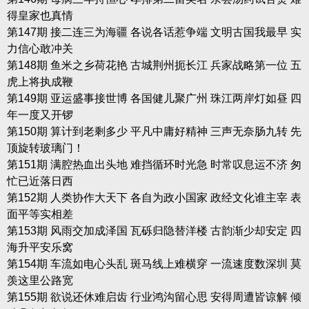
得皇家也真情
第147期 接二连三为海疆 各说各话惹争端 文明古国我最早 实
力信心敢冲关
第148期 鱼米之乡荷花艳 古城荆州扼长江 兵家战略第一位 五
虎上将执成鞭
第149期 亚运盛事接世博 各国健儿聚广州 珠江两岸灯如昼 四
年一度又开锣
第150期 算计到老剩多少 平凡中庸好精神 三声无奈肠九转 先
顶旋转玻璃门！
第151期 满腔热血出头地 难挡循环时光急 时常叹息运不济 匆
忙已近落日西
第152期 人类协作大天下 各自为政小国家 政经文化谁主宰 表
面平等实相差
第153期 风雨交加成泽国 瓦砾归隐替洋楼 古韵渐少却安定 四
海升平安乐窝
第154期 车流如电心头乱 斑马线上难横穿 一流速度数深圳 莫
羡这里公路宽
第155期 欲说还休难启齿 行业鸿沟留心思 安得周遭皆谅解 倾