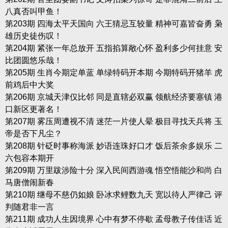
八真否叫甲鱼！
第203期 四海太平天国向 六王猜忌互较量 精神可嘉皆奋勇 枭
雄历史徒伤叹！
第204期 紧张一年总放开 五指掐算敞心怀 盈利多少何挂意 安
比团圆悠乐哉！
第205期 生肖今期定单蓝 单绿特码开本期 今期特码开猪羊 虎
前鸡后中大奖
第206期 京城天津仅比邻 同是直辖必双赢 领航经济要塞镇 港
口新区更著名！
第207期 雾压周遭视不清 迷茫一片使人晕 极目寻找天兵将 玉
帝是否下凡尘？
第208期 针砭时事称海派 妙语连珠好口才 饭后茶余多娱乐 二
六包容本期开
第209期 万里跋涉险十分 深入民间西游魂 悟空悟能沙和尚 白
马唐僧闹新春
第210期 继母不慈仍如娘 卧冰求鲤数九天 宽以待人严律己 评
判随君非一言
第211期 成功人生因境界 心中有梦不停歇 孟母教子传佳话 近