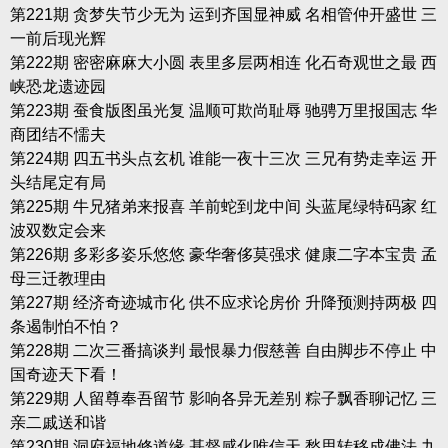
第221期 贪梦失节少无为 运到齐国显神威 名相管仲开盛世 三
一前后现光辉
第222期 密密麻麻大小圆 表里多层两相连 化石奇观世之最 西
峡恐龙遗迹园
第223期 蚕食版图虽光复 温顺可欺尚耻辱 驰骋万里报国志 华
商团结不懦夫
第224期 四五书头点玄机 谁能一夜十三次 三兄有势走幸运 开
头结尾定有局
第225期 牛兄猪弟来报喜 羊前蛇到龙中间 头蓝尾绿特码家 红
波双数定会来
第226期 多彩多姿乐悠悠 豪华奢侈莫强求 健康二字本宝贵 孟
母三迁教理由
第227期 经济奇迹城市化 供不应求论房价 升降预测持两极 四
条遏制怕不怕？
第228期 二次三番搞谈判 最恨暴力假慈善 自由脚步不停止 中
国奇迹天下看！
第229期 人留尊奉吾留节 影响各异无差别 粽子飘香聊记忆 三
亲二戚送和谐
第230期 洞府福地修道缘 基督感化唯信天 愁思转移成佛法 九