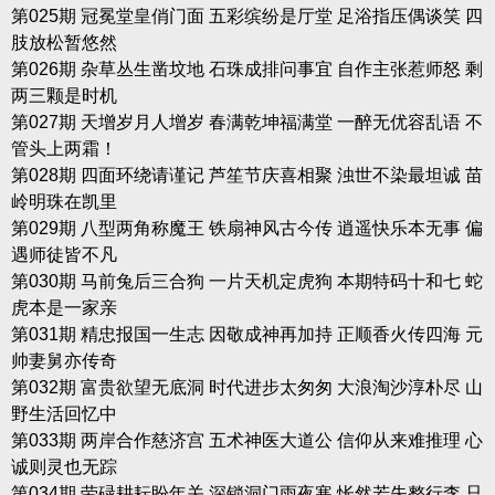
第025期 冠冕堂皇俏门面 五彩缤纷是厅堂 足浴指压偶谈笑 四
肢放松暂悠然
第026期 杂草丛生凿坟地 石珠成排问事宜 自作主张惹师怒 剩
两三颗是时机
第027期 天增岁月人增岁 春满乾坤福满堂 一醉无优容乱语 不
管头上两霜！
第028期 四面环绕请谨记 芦笙节庆喜相聚 浊世不染最坦诚 苗
岭明珠在凯里
第029期 八型两角称魔王 铁扇神风古今传 逍遥快乐本无事 偏
遇师徒皆不凡
第030期 马前兔后三合狗 一片天机定虎狗 本期特码十和七 蛇
虎本是一家亲
第031期 精忠报国一生志 因敬成神再加持 正顺香火传四海 元
帅妻舅亦传奇
第032期 富贵欲望无底洞 时代进步太匆匆 大浪淘沙淳朴尽 山
野生活回忆中
第033期 两岸合作慈济宫 五术神医大道公 信仰从来难推理 心
诚则灵也无踪
第034期 劳碌耕耘盼年关 深锁洞门雨夜寒 怅然若失整行李 只