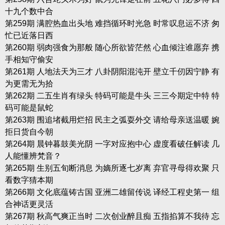
十九个数中合
第259期 满腔热血出头地 难挡循环时光急 时常叹息运不济 匆
忙已近落日西
第260期 弱肉强食为那般 随心所欲皆茫然 心血倾注谁愿弃 携
手相知守偷安
第261期 人地法天为三才 八卦阴阳混沌开 壁立千仞因宁静 有
为更需无为拾
第262期 二五生肖有绿头 特码可能是牛头 三三今期定中特 特
码可能是鼠蛇
第263期 围追堵截用烂招 民主之弧耍外交 请给母亲送温暖 婉
拒日货自今朝
第264期 晨钟暮鼓美光阴 一字对应抱中心 虚度看破任解读 几
人能懂辨梵音？
第265期 生别五旬断消息 为嫡所逐七岁离 弃官寻母得欢聚 只
看数字猜本期
第266期 文化底蕴铸古国 亚洲二雄留传说 译经工程史第一 组
合神话更灵活
第267期 秋高气爽正当时 二次创业醉且痴 五指掐算不我待 忘