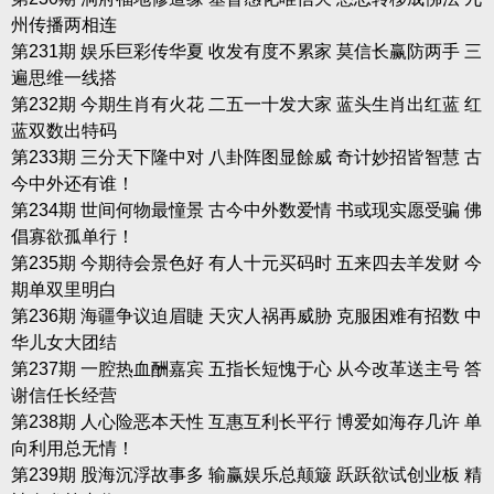
州传播两相连
第231期 娱乐巨彩传华夏 收发有度不累家 莫信长赢防两手 三
遍思维一线搭
第232期 今期生肖有火花 二五一十发大家 蓝头生肖出红蓝 红
蓝双数出特码
第233期 三分天下隆中对 八卦阵图显餘威 奇计妙招皆智慧 古
今中外还有谁！
第234期 世间何物最憧景 古今中外数爱情 书或现实愿受骗 佛
倡寡欲孤单行！
第235期 今期待会景色好 有人十元买码时 五来四去羊发财 今
期单双里明白
第236期 海疆争议迫眉睫 天灾人祸再威胁 克服困难有招数 中
华儿女大团结
第237期 一腔热血酬嘉宾 五指长短愧于心 从今改革送主号 答
谢信任长经营
第238期 人心险恶本天性 互惠互利长平行 博爱如海存几许 单
向利用总无情！
第239期 股海沉浮故事多 输赢娱乐总颠簸 跃跃欲试创业板 精