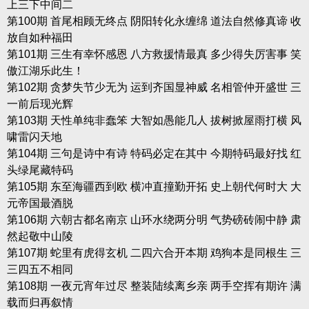
上三下中间二
第100期 首尾相顾无终点 阴阳转化永缠绵 道法自然修真谛 收
放自如种福田
第101期 三生有幸怀感恩 八方救援情最真 多少得失厉害事 笑
傲江湖乐此生！
第102期 贪梦失节少无为 运到齐国显神威 名相管仲开盛世 三
一前后现光辉
第103期 天性单纯非蠢笨 大智如愚能几人 拔树掀屋雨打横 风
啸雷闪天地
第104期 三句是诗中有诗 特码必定在其中 今期特码最好找 红
头绿尾藏特码
第105期 东至海疆西到欧 横冲直撞勤开拓 史上朝代何时大 大
元帝国最酒脱
第106期 六朝古都名南京 山环水绕两分明 气势磅砖闹中静 肃
然起敬中山陵
第107期 蛇里有虎得玄机 二四六合开本期 鸡狗本是同根生 三
三四五不相同
第108期 一夜元宵年过尽 整装陆续离乡亲 两手空挥有期许 满
载而归再叙情