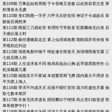
第109期 万事起始有周期 于今登峰又造极 以此形容君注意 厚
积薄发永无虞
第110期 变幻阵图一字开 六甲天兵听安排 神话于今成娱乐 茶
餘饭后偶然来
第111期 两面三刀易处世 有理吃亏常耿直 眨眼飘移见白发 后
天难比落土时
第112期 曲径通幽莫走岔 雾上仙境谁敢爬 期盼国庆等休假 有
序规则总到达
第113期 湖底龟裂作物干 绝处逢生恨老天 加强增雨催甘露 三
七前后降人间
第114期 人生追求各不同 格局高低自心胸 起早摸黑勤劳作 心
机深藏露几重
第115期 雄踞东方不夜城 本就繁荣再飞腾 国内最大不用讲 生
平为荣上海人
第116期 旱涝不均成天灾 应接不暇忙安排 国力旺盛也尽量 抽
取七数本期开
第117期 衣食无忧求虚名 阴招攀比宁绝情 风云变幻敢冒进 简
单草根梦中行！
第118期 两代书香志为国 流滇立言多乡愁 承父落笔惊四座 病