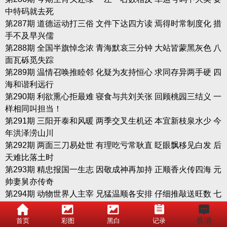
中特码就去死
第287期 道德运动打三俗 文件下达四方读 焉得时常制度化 措
手不及早兴儒
第288期 全国半旗悼念浓 青海默哀三分钟 大站皆蒙黑灰色 八
面瓦砾觅失踪
第289期 温情召唤推睦邻 化疑为友持恒心 求同存异两手硬 四
海和谐利远行
第290期 利欲熏心拒最难 寝食与共刘关张 回顾桃园三结义 一
样相同叫担当！
第291期 三阳开泰和风暖 两季交叉生机还 本宜新枝泉水少 今
年洪泽涝山川
第292期 两面三刀易处世 有理吃亏常耿直 眨眼飘移见白发 后
天难比落土时
第293期 精忠报国一生志 因敬成神再加持 正顺香火传四海 元
帅妻舅亦传奇
第294期 动物世界人主宰 兄猛温顺各安排 仔细推敲送旺数 七
彩纷腾一定开
第295期 郁郁葱葱如拱墙 车前日影穿梭忙 二五前后可计算 前
香港
首页
彩图
黑白
记录