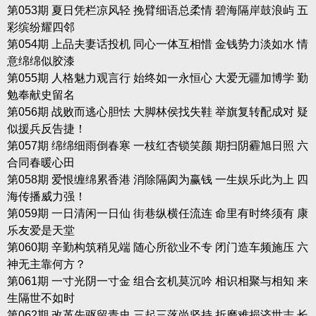
第053期 夏日凭栏凉风轻 挽臂细语总柔情 碧海隔岸鼓浪屿 五
彩缤纷耀四邻
第054期 上品夫妻话投机 同心一体互相惜 金钱势力淡如水 情
意绵绵似胶漆
第055期 人格魅力观言行 始终如一永恒心 大爱无疆加博学 勤
勉奉献史留名
第056期 战败而逃心胆怯 大脚林侯找失鞋 举旗复转配成对 疑
似援兵反告捷！
第057期 绵绵细雨倒春寒 一枝红杏锁笑颜 期扫阴霾旭日照 六
合同春暖心田
第058期 爱恨缠绵累香港 消除隔阂为赢钱 一生娱乐此为上 四
海传播威力强！
第059期 一日清闲一日仙 街巷纵横任流连 命里有时终须有 康
乐友爱是天堂
第060期 辛勤构筑稍见端 随心所欲业不专 闭门造车频施压 六
神无主靠何方？
第061期 一寸光阴一寸金 组合玄机莫沉吟 相识相聚与相知 来
生隔世不如时
第062期 改革先驱留青史 三起三落尚坚持 折磨难损济世志 长