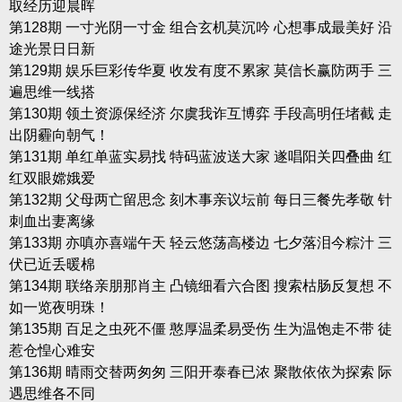
取经历迎晨晖
第128期 一寸光阴一寸金 组合玄机莫沉吟 心想事成最美好 沿
途光景日日新
第129期 娱乐巨彩传华夏 收发有度不累家 莫信长赢防两手 三
遍思维一线搭
第130期 领土资源保经济 尔虞我诈互博弈 手段高明任堵截 走
出阴霾向朝气！
第131期 单红单蓝实易找 特码蓝波送大家 遂唱阳关四叠曲 红
红双眼嫦娥爱
第132期 父母两亡留思念 刻木事亲议坛前 每日三餐先孝敬 针
刺血出妻离缘
第133期 亦嗔亦喜端午天 轻云悠荡高楼边 七夕落泪今粽汁 三
伏已近丢暖棉
第134期 联络亲朋那肖主 凸镜细看六合图 搜索枯肠反复想 不
如一览夜明珠！
第135期 百足之虫死不僵 憨厚温柔易受伤 生为温饱走不带 徒
惹仓惶心难安
第136期 晴雨交替两匆匆 三阳开泰春已浓 聚散依依为探索 际
遇思维各不同