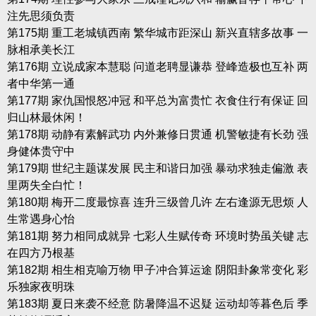
注先思须负责
第175期 重工老城镇西南 繁华城市距深山 新兴直辖多故事 一
脉相承美长江
第176期 立说成家本慧聪 问道老聘显谦恭 登峰造极也互补 两
者中华第一通
第177期 家仇国恨怒冲冠 和平总为富贵忙 衣食住行有保证 回
归山林最休闲！
第178期 动静有素解武功 内外兼修日贯通 机警敏捷有长劲 强
身健体贵守中
第179期 世纪主题谋发展 民主和谐日加强 暴动求独走偏激 表
里两失全白忙！
第180期 梅开二度最惊喜 连升三级曾几许 左右逢源无思烦 人
生常遇身心怡
第181期 努力相同成就异 七彩人生赋传奇 环境时势虽关键 志
在四方乃根基
第182期 相生相克喻万物 甲子冲合算运途 阴阳卦象常变化 彩
乐独家夜明珠
第183期 夏日来袭不经意 防暑降温不迟疑 运动却等暮色后 季