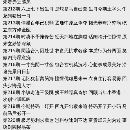
朱者赤近墨黑
第212期 六上七下出生肖 是蛇是马自己查 生肖今期土字头 牛
龙狗猪出一肖
第213期 停滞百年已积弱 逐鹿中原互争夺 韬光养晦疗弊病 屹
立东方修金瓯
第214期 时势不予掩锋芒 经天纬地在胸膛 话闸稍开使惊愕 原
来玄妙皆深藏
第215期 同流合污因处世 衣食无忧求奢侈 本质行为分两面 笑
傲四海愿意痴！
第216期 一寸光阴一寸金 组合玄机莫沉吟 心想事成最美好 沿
途光景日日新
第217期 记忆犹新留脑海 憧憬优虑思未来 衣食住行容易得 回
头少悔是人才！
第218期 小镇奇迹三级跳 狮王雄踞真奇妙 回顾当年小香港 二
次创业呱呱叫！
第219期 今期特码十盯开 四九开出猴来追 特码开了开小码 马
前马后必开一
第220期 极尽势利求腾达 岂料欲速则不达 富贵烟云匆匆过 事
缓则圆慢品茶！