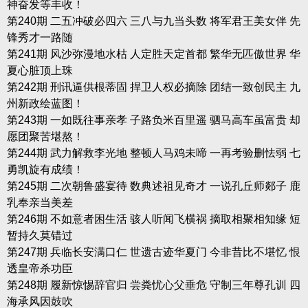
神奋发等丰收！
第240期 二五冲破必四六 三八与九当头数 将军君王美女伴 先
锋秀才一路随
第241期 风沙弥漫地水枯 人定胜天定首都 繁华无匹傲世界 华
夏心脏顶上珠
第242期 刑讯逼供根蒂固 捍卫人权必摘除 团结一致创民主 九
州新政绘蓝图！
第243期 一如既往事亲孝 子路负米百里遥 驷马高车虽富贵 却
愿团聚苦堪熬！
第244期 武力解救李光地 整顿人马鸡未啼 一再考验删怯弱 七
勇凯旋有成绩！
第245期 二次朝鲁盛宴待 数典述祖见奇才 一说孔丘师郯子 鹿
乳奉亲当美差
第246期 不如意者困生活 骇人听闻飞横祸 摘取相聚相知缘 短
暂持久莫错过
第247期 兵临长安满口仁 世遗古迹华夏门 今非昔比不堪忆 恨
透皇帝杀功臣
第248期 履新惊惕辞官归 尝粪忧心父垂危 守制三年尊孔训 四
海承风因鼓吹