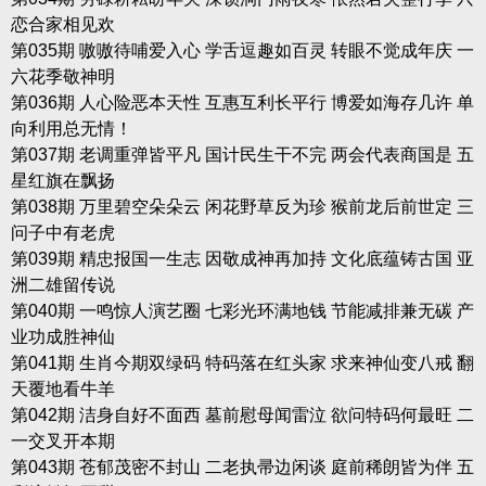
恋合家相见欢
第035期 嗷嗷待哺爱入心 学舌逗趣如百灵 转眼不觉成年庆 一
六花季敬神明
第036期 人心险恶本天性 互惠互利长平行 博爱如海存几许 单
向利用总无情！
第037期 老调重弹皆平凡 国计民生干不完 两会代表商国是 五
星红旗在飘扬
第038期 万里碧空朵朵云 闲花野草反为珍 猴前龙后前世定 三
问子中有老虎
第039期 精忠报国一生志 因敬成神再加持 文化底蕴铸古国 亚
洲二雄留传说
第040期 一鸣惊人演艺圈 七彩光环满地钱 节能减排兼无碳 产
业功成胜神仙
第041期 生肖今期双绿码 特码落在红头家 求来神仙变八戒 翻
天覆地看牛羊
第042期 洁身自好不面西 墓前慰母闻雷泣 欲问特码何最旺 二
一交叉开本期
第043期 苍郁茂密不封山 二老执帚边闲谈 庭前稀朗皆为伴 五