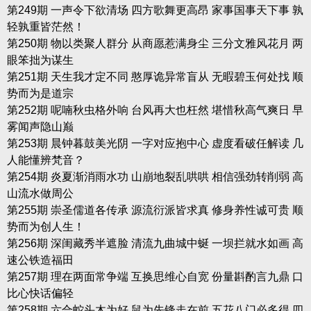
第249期 一声令下欲清场 四方歌舞更高昂 家事国事天下事 孰
轻孰重皆茫然！
第250期 物以类聚人群分 从商愿惹满身尘 三分文雅风花月 两
眼笨拙为谋生
第251期 天生我才定不同 憨厚诡异常盲从 无暇碧玉何处找 顺
势而为是道宗
第252期 呢喃秋虫格外响 台风再大也枉然 堪惜秋高气爽日 早
雾闻声隐山巅
第253期 晨钟暮鼓美光阴 一字对应抱中心 虚度看破任解读 几
人能懂辨梵音？
第254期 炎夏渐消雨水功 山崩地裂乱哄哄 相信强劲转削弱 高
山流水做周公
第255期 崇圣儒道各传承 源流衍派皆求真 修身养性诚可贵 顺
势而为创人生！
第256期 深闺藏秀半遮脸 清流九曲城中蜒 一坝拦就水如画 高
速公铁造福田
第257期 理在两面常争端 互换思维心自宽 份量斟酌言九鼎 口
比心快话偏轻
第258期 六合蛇头木为好 鼠为先锋走在前 五花八门必多得 四