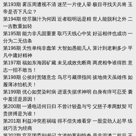
第193期 雾压周遭视不清 迷茫一片使人晕 极目寻找天兵将 玉
帝是否下凡尘？
第194期 绞尽脑汁为何因 近者聪明远是精 世人能脱利之外 二
一吉数重如轻
第195期 能力非凡固重要 取巧天线心中笑 好运相伴也成功 一
分为二无信条
第196期 天性单纯非蠢笨 大智如愚能几人 算计到老剩多少 平
凡中庸好精神
第197期 福如东海因矿藏 未见成效先断商 两虎相争谁得胜 意
志一招不敢当！
第198期 公侯封赏随意念 鸟尽弓藏弹指间 拔地倚天虽雄伟 如
履薄冰怕机关！
第199期 优心如焚染时病 进退失据求神明 自身有痒可忍受 囊
中羞涩是原因！
第200期 一通电话何日归 不曾计较盈与亏 父慈子孝两默契 可
贵拼搏是为谁！
第201期 利益冲突惹祸端 得不偿失难看穿 一股蛮劲人起早 练
就巧舌为经商
第202期 官至团委副书记 文涛拍案列惊奇 是非混淆二前后 王