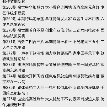
却佳节期新知
第268期 盛世中华加魅力 大小贯穿连两地 五彩缤纷元宵灯 少
些传统多新意
第269期 本期特码定单蓝 单红特码发大家 双蓝生肖不用查 六
尾八尾靠近它
第270期 盛世回首真不易 创业守业倍珍惜 三访六问推改革 固
本尝试抓契机
第271期 吉数二四合三八 本期特码应看平 不见老鼠三五个 二
人合走九里路
第272期 一声令下欲清场 四方歌舞更高昂 家事国事天下事 孰
轻孰重皆茫然！
第273期 拼搏摆脱恨贫苦 天道酬勤也照顾 三年一闰好坏轮 富
贵勿忘来时路
第274期 赌瘾大开抓飞钱 缓急各异总难闲 刺激莫取娱有度 藏
宝应在一八间
第275期 媒体偷拍二人行 十指相扣似真心 听说圈内潜规则 手
愿给牵能扬名！
第276期 波波推高胜热带 大人忧愁子不哀 夜深尚感迫人浪 傍
午如烧连环来