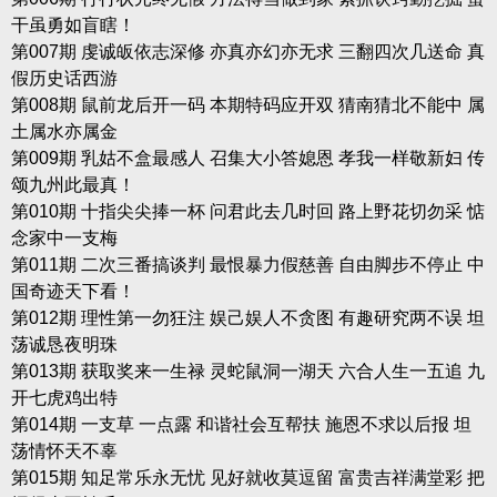
干虽勇如盲瞎！
第007期 虔诚皈依志深修 亦真亦幻亦无求 三翻四次几送命 真
假历史话西游
第008期 鼠前龙后开一码 本期特码应开双 猜南猜北不能中 属
土属水亦属金
第009期 乳姑不盒最感人 召集大小答媳恩 孝我一样敬新妇 传
颂九州此最真！
第010期 十指尖尖捧一杯 问君此去几时回 路上野花切勿采 惦
念家中一支梅
第011期 二次三番搞谈判 最恨暴力假慈善 自由脚步不停止 中
国奇迹天下看！
第012期 理性第一勿狂注 娱己娱人不贪图 有趣研究两不误 坦
荡诚恳夜明珠
第013期 获取奖来一生禄 灵蛇鼠洞一湖天 六合人生一五追 九
开七虎鸡出特
第014期 一支草 一点露 和谐社会互帮扶 施恩不求以后报 坦
荡情怀天不辜
第015期 知足常乐永无忧 见好就收莫逗留 富贵吉祥满堂彩 把