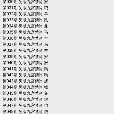
第030期 另版九宫禁肖 猴
第031期 另版九宫禁肖 鸡
第032期 另版九宫禁肖 羊
第033期 另版九宫禁肖 鼠
第034期 另版九宫禁肖 龙
第035期 另版九宫禁肖 马
第036期 另版九宫禁肖 羊
第037期 另版九宫禁肖 马
第038期 另版九宫禁肖 羊
第039期 另版九宫禁肖 猴
第040期 另版九宫禁肖 猴
第041期 另版九宫禁肖 狗
第042期 另版九宫禁肖 狗
第043期 另版九宫禁肖 虎
第044期 另版九宫禁肖 猴
第045期 另版九宫禁肖 兔
第046期 另版九宫禁肖 虎
第047期 另版九宫禁肖 狗
第048期 另版九宫禁肖 虎