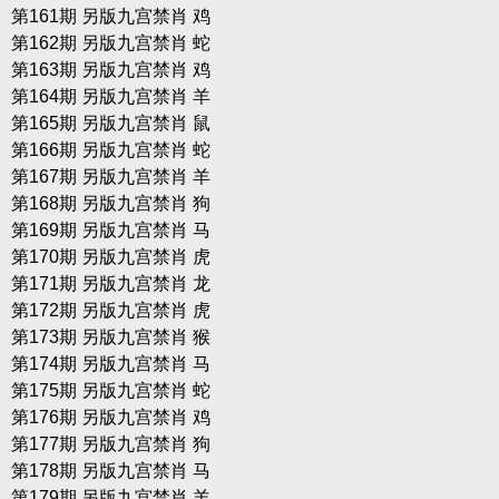
第161期 另版九宫禁肖 鸡
第162期 另版九宫禁肖 蛇
第163期 另版九宫禁肖 鸡
第164期 另版九宫禁肖 羊
第165期 另版九宫禁肖 鼠
第166期 另版九宫禁肖 蛇
第167期 另版九宫禁肖 羊
第168期 另版九宫禁肖 狗
第169期 另版九宫禁肖 马
第170期 另版九宫禁肖 虎
第171期 另版九宫禁肖 龙
第172期 另版九宫禁肖 虎
第173期 另版九宫禁肖 猴
第174期 另版九宫禁肖 马
第175期 另版九宫禁肖 蛇
第176期 另版九宫禁肖 鸡
第177期 另版九宫禁肖 狗
第178期 另版九宫禁肖 马
第179期 另版九宫禁肖 羊