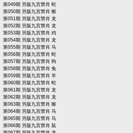
第049期 另版九宫禁肖 蛇
第050期 另版九宫禁肖 猴
第051期 另版九宫禁肖 龙
第052期 另版九宫禁肖 龙
第053期 另版九宫禁肖 鸡
第054期 另版九宫禁肖 龙
第055期 另版九宫禁肖 马
第056期 另版九宫禁肖 蛇
第057期 另版九宫禁肖 狗
第058期 另版九宫禁肖 兔
第059期 另版九宫禁肖 羊
第060期 另版九宫禁肖 蛇
第061期 另版九宫禁肖 龙
第062期 另版九宫禁肖 龙
第063期 另版九宫禁肖 猴
第064期 另版九宫禁肖 马
第065期 另版九宫禁肖 马
第066期 另版九宫禁肖 鼠
第067期 另版九宫禁肖 龙