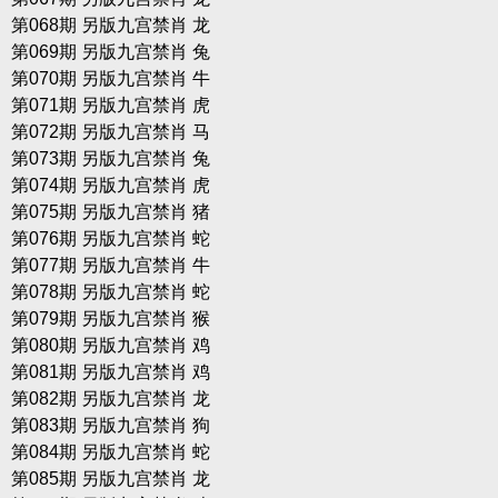
第068期 另版九宫禁肖 龙
第069期 另版九宫禁肖 兔
第070期 另版九宫禁肖 牛
第071期 另版九宫禁肖 虎
第072期 另版九宫禁肖 马
第073期 另版九宫禁肖 兔
第074期 另版九宫禁肖 虎
第075期 另版九宫禁肖 猪
第076期 另版九宫禁肖 蛇
第077期 另版九宫禁肖 牛
第078期 另版九宫禁肖 蛇
第079期 另版九宫禁肖 猴
第080期 另版九宫禁肖 鸡
第081期 另版九宫禁肖 鸡
第082期 另版九宫禁肖 龙
第083期 另版九宫禁肖 狗
第084期 另版九宫禁肖 蛇
第085期 另版九宫禁肖 龙