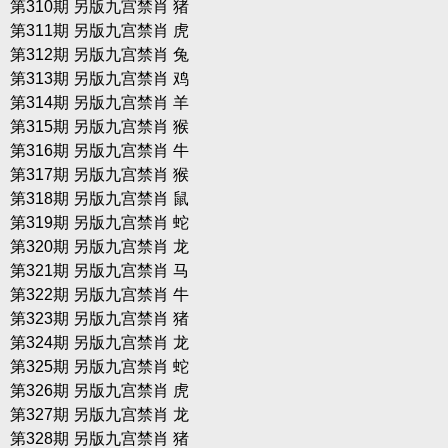
第310期 另版九宫禁肖 猪
第311期 另版九宫禁肖 虎
第312期 另版九宫禁肖 兔
第313期 另版九宫禁肖 鸡
第314期 另版九宫禁肖 羊
第315期 另版九宫禁肖 猴
第316期 另版九宫禁肖 牛
第317期 另版九宫禁肖 猴
第318期 另版九宫禁肖 鼠
第319期 另版九宫禁肖 蛇
第320期 另版九宫禁肖 龙
第321期 另版九宫禁肖 马
第322期 另版九宫禁肖 牛
第323期 另版九宫禁肖 猪
第324期 另版九宫禁肖 龙
第325期 另版九宫禁肖 蛇
第326期 另版九宫禁肖 虎
第327期 另版九宫禁肖 龙
第328期 另版九宫禁肖 猪