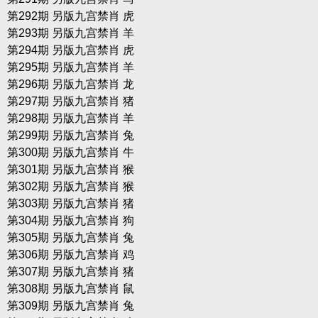
第292期 另版九宫禁肖 虎
第293期 另版九宫禁肖 羊
第294期 另版九宫禁肖 虎
第295期 另版九宫禁肖 羊
第296期 另版九宫禁肖 龙
第297期 另版九宫禁肖 猪
第298期 另版九宫禁肖 羊
第299期 另版九宫禁肖 兔
第300期 另版九宫禁肖 牛
第301期 另版九宫禁肖 猴
第302期 另版九宫禁肖 猴
第303期 另版九宫禁肖 猪
第304期 另版九宫禁肖 狗
第305期 另版九宫禁肖 兔
第306期 另版九宫禁肖 鸡
第307期 另版九宫禁肖 猪
第308期 另版九宫禁肖 鼠
第309期 另版九宫禁肖 兔