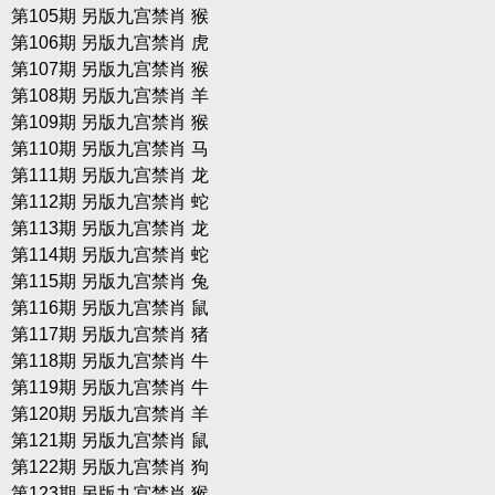
第105期 另版九宫禁肖 猴
第106期 另版九宫禁肖 虎
第107期 另版九宫禁肖 猴
第108期 另版九宫禁肖 羊
第109期 另版九宫禁肖 猴
第110期 另版九宫禁肖 马
第111期 另版九宫禁肖 龙
第112期 另版九宫禁肖 蛇
第113期 另版九宫禁肖 龙
第114期 另版九宫禁肖 蛇
第115期 另版九宫禁肖 兔
第116期 另版九宫禁肖 鼠
第117期 另版九宫禁肖 猪
第118期 另版九宫禁肖 牛
第119期 另版九宫禁肖 牛
第120期 另版九宫禁肖 羊
第121期 另版九宫禁肖 鼠
第122期 另版九宫禁肖 狗
第123期 另版九宫禁肖 猴