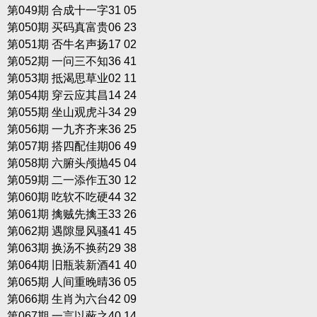
第049期 合成十一字31 05
第050期 买码真富贵06 23
第051期 否牛名声扬17 02
第052期 一问三不知36 41
第053期 抵渴思草业02 11
第054期 穿云应其昌14 24
第055期 坐山观虎斗34 29
第056期 一九齐齐来36 25
第057期 搭四配佳期06 49
第058期 六腑头颅抛45 04
第059期 二一添作五30 12
第060期 吃软不吃硬44 32
第061期 擒贼先擒王33 26
第062期 遇隙显风骚41 45
第063期 换汤不换药29 38
第064期 旧瓶装新酒41 40
第065期 人间重晚晴36 05
第066期 生肖为六台42 09
第067期 一言以蔽之40 14