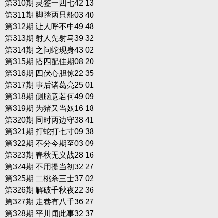
第310期 灵签一四七42 13
第311期 脚踏两只船03 40
第312期 让人呼不中49 48
第313期 射人先射马39 32
第314期 之问蛇现身43 02
第315期 搭四配佳期08 20
第316期 四伏心胆惊22 35
第317期 事后诸葛亮25 01
第318期 侧脑意若何49 09
第319期 为猪又当奴16 18
第320期 同时两边守38 41
第321期 打蛇打七寸09 38
第322期 不分今期至03 09
第323期 春秋无义战28 16
第324期 不用提当初32 27
第325期 二桃杀三士37 02
第326期 解破千秋夜22 36
第327期 走巷有八千36 27
第328期 平川闻此事32 37