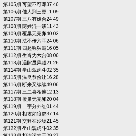
第105期 可望不可即37 46
第106期 佳人到三更11 09
第107期 三八有姐合24 49
第108期 两姓混一谈11 43
第109期 覆巢无完卵40 02
第110期 法不传六耳24 06
第111期 四起称独霸16 05
第112期 生肖为六台08 06
第113期 遇隙显风骚21 26
第114期 坐山观虎斗02 35
第115期 温良恭俭让16 28
第116期 断来又续续49 06
第117期 三二喜相连12 13
第118期 覆巢无完卵20 04
第119期 二宇分外红01 44
第120期 相攻如狼虎37 14
第121期 交释在沙场21 45
第122期 坐山观虎斗02 35
第123期 相连运冲天29 27