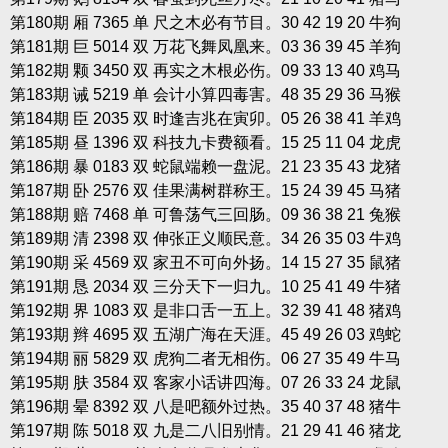
第180期 厢 7365 单 尺之木必有节目。30 42 19 20 牛狗
第181期 巨 5014 双 万花飞舞凤凰来。03 36 39 45 羊狗
第182期 颗 3450 双 再实之木根必伤。09 33 13 40 鸡马
第183期 诫 5219 单 会计小算四毒害。48 35 29 36 马猴
第184期 臣 2035 双 时逢吉兆在寅卯。05 26 38 41 羊鸡
第185期 昼 1396 双 科技九卡费额看。15 25 11 04 龙虎
第186期 暴 0183 双 蛇鼠端赖一盘泥。21 23 35 43 龙猪
第187期 卧 2576 双 佳果满树群称王。15 24 39 45 马猪
第188期 赔 7468 单 可鲁荡气三回肠。09 36 38 21 兔猴
第189期 清 2398 双 伸张正义顺民意。34 26 35 03 牛鸡
第190期 采 4569 双 家丑不可向外扬。14 15 27 35 鼠猪
第191期 恳 2034 双 三分天下一归九。10 25 41 49 牛猪
第192期 界 1083 双 是非口舌一五上。32 39 41 48 猪鸡
第193期 辫 4695 双 五湖广海在天涯。45 49 26 03 鸡蛇
第194期 丽 5829 双 虎狗二者无相伤。06 27 35 49 牛马
第195期 肤 3584 双 客家小话讲四海。07 26 33 24 龙鼠
第196期 晕 8392 双 八是吧额外过热。35 40 37 48 猪牛
第197期 陈 5018 双 九是二八旧别情。21 29 41 46 猪龙