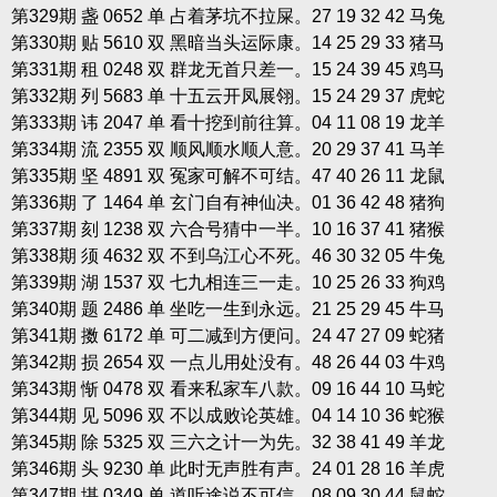
第329期 盏 0652 单 占着茅坑不拉屎。27 19 32 42 马兔
第330期 贴 5610 双 黑暗当头运际康。14 25 29 33 猪马
第331期 租 0248 双 群龙无首只差一。15 24 39 45 鸡马
第332期 列 5683 单 十五云开凤展翎。15 24 29 37 虎蛇
第333期 讳 2047 单 看十挖到前往算。04 11 08 19 龙羊
第334期 流 2355 双 顺风顺水顺人意。20 29 37 41 马羊
第335期 坚 4891 双 冤家可解不可结。47 40 26 11 龙鼠
第336期 了 1464 单 玄门自有神仙决。01 36 42 48 猪狗
第337期 刻 1238 双 六合号猜中一半。10 16 37 41 猪猴
第338期 须 4632 双 不到乌江心不死。46 30 32 05 牛兔
第339期 湖 1537 双 七九相连三一走。10 25 26 33 狗鸡
第340期 题 2486 单 坐吃一生到永远。21 25 29 45 牛马
第341期 擞 6172 单 可二减到方便问。24 47 27 09 蛇猪
第342期 损 2654 双 一点儿用处没有。48 26 44 03 牛鸡
第343期 惭 0478 双 看来私家车八款。09 16 44 10 马蛇
第344期 见 5096 双 不以成败论英雄。04 14 10 36 蛇猴
第345期 除 5325 双 三六之计一为先。32 38 41 49 羊龙
第346期 头 9230 单 此时无声胜有声。24 01 28 16 羊虎
第347期 堪 0349 单 道听途说不可信。08 09 30 44 鼠蛇