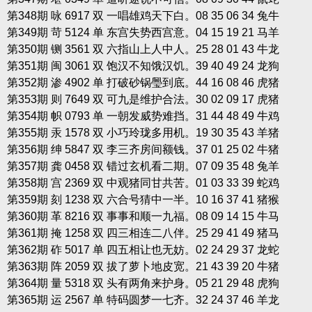
第348期 咏 6917 双 一唱雄鸡天下白。08 35 06 34 兔牛
第349期 苛 5124 单 东宫失势西宫意。04 15 19 21 马羊
第350期 铡 3561 双 六指山上人中人。25 28 01 43 牛龙
第351期 闽 3061 双 饱汉不知饿汉饥。39 40 49 24 龙狗
第352期 渗 4902 单 打破砂锅璺到底。44 16 08 46 虎猪
第353期 则 7649 双 可九是维护合法。30 02 09 17 虎猪
第354期 帜 0793 单 一朝发威势难挡。31 44 48 49 牛鸡
第355期 汞 1578 双 小巧玲珑多用机。19 30 35 43 羊猪
第356期 绅 5847 双 李三齐房间额钱。37 01 25 02 牛猪
第357期 龚 0458 双 错过玄机看二期。07 09 35 48 兔羊
第358期 宫 2369 双 中观猪同甘共苦。01 03 33 39 蛇鸡
第359期 刻 1238 双 六合号猜中一半。10 16 37 41 猪猴
第360期 革 8216 双 事事和顺一九福。08 09 14 15 牛马
第361期 掩 1258 双 四三相连二八伴。25 29 41 49 猪马
第362期 砟 5017 单 四五相让也无妨。02 24 29 37 龙蛇
第363期 阵 2059 双 拔了萝卜地皮宽。21 43 39 20 牛猪
第364期 量 5318 双 头有两角来护身。05 21 29 48 虎狗
第365期 运 2567 单 特码圆梦一七齐。32 24 37 46 羊龙