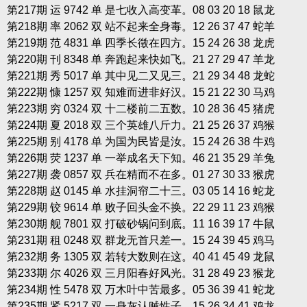
第217期 运 9742 单 是七收入高变革。08 03 20 18 鼠龙
第218期 率 2062 双 站不起来全身毒。12 26 37 47 蛇羊
第219期 范 4831 单 四季长徵在四方。15 24 26 38 龙虎
第220期 刊 8348 单 奔跑起来快如飞。21 27 29 47 羊龙
第221期 秀 5017 单 其中见二又见三。21 29 34 48 龙蛇
第222期 慷 1257 双 知难而进非好汉。15 21 22 30 马鸡
第223期 穷 0324 双 十二楼前二五数。10 28 36 45 猪虎
第224期 夏 2018 双 三个英雄八斤力。21 25 26 37 鸡猴
第225期 别 4178 单 为国为民皆是汝。15 24 26 38 牛鸡
第226期 荧 1237 单 一举成名天下知。46 21 35 29 羊兔
第227期 袭 0857 双 兵在精而不在多。01 27 30 33 猴虎
第228期 赵 0145 单 水挂洞帘二十三。03 05 14 16 蛇龙
第229期 铰 9614 单 败子回头金不换。22 29 11 23 鸡猴
第230期 舰 7801 双 打破砂锅问到底。11 16 39 17 牛鼠
第231期 租 0248 双 群龙无首只差一。15 24 39 45 鸡马
第232期 务 1305 双 若转大数则在这。40 41 45 49 龙鼠
第233期 尔 4026 双 三月阳春好风光。31 28 49 23 猴龙
第234期 性 5478 双 万木叶中苦最多。05 36 39 41 蛇龙
第235期 紧 5217 双 一身灰认贼性子。15 26 34 41 鸡龙