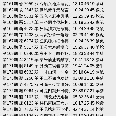
第161期 葱 7059 双 冷酷八地库迪瓦。13 10 46 19 鼠马
第162期 坟 2343 双 勤恳劳作无怨言。10 24 29 45 猴龙
第163期 勤 5831 单 五色光彩生凤毛。12 25 39 45 蛇鼠
第164期 恶 5317 单 一个两度伐枝柯。10 19 35 42 虎鼠
第165期 渐 4623 单 狂风独力把命搏。10 24 29 48 龙鼠
第166期 存 1438 双 两家纷争一角墙。02 29 41 49 猴虎
第167期 花 6274 双 狂风独力把命搏。10 24 26 39 鼠兔
第168期 委 5317 双 王母大寿蟠桃会。15 26 37 40 羊蛇
第169期 工 0246 单 家丑不可向外扬。18 23 38 44 牛猪
第170期 军 3215 单 柴米油盐酱醋茶。10 41 13 18 猪马
第171期 润 8149 单 酷劲二诶看似简。19 41 24 05 猪牛
第172期 颜 6932 双 一寸山河一寸金。39 16 04 19 狗鼠
第173期 潮 3256 单 不三不四也发财。02 09 11 18 牛猪
第174期 劳 4875 双 可降三低觉得好。10 09 14 35 龙马
第175期 渊 9064 双 可是四期开出特。27 38 07 21 羊猪
第176期 泅 2103 双 一朝发威势难挡。05 32 36 41 猪狗
第177期 睬 0123 单 特码尾睇三六八。10 17 25 45 蛇猴
第178期 汇 7823 双 不见棺材不下泪。42 44 37 14 蛇羊
第179期 鹅 8134 双 春蚕到死丝方尽。21 10 20 41 猪马