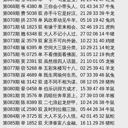
第068期 爷 4380 单 三你会小带头人。01 43 34 37 牛兔
第069期 费 5038 双 赤手斗它是好汉。21 28 33 39 牛龙
第070期 拱 2378 单 风吹草动见牛羊。05 16 19 42 兔鸡
第071期 镁 1823 双 有缘千里来相会。32 46 19 21 虎狗
第072期 翘 6348 双 大人不记小人过。27 02 06 14 牛猪
第073期 采 3579 双 家丑不可向外扬。10 22 31 40 鸡猪
第074期 辗 6395 单 空间大三圾分类。10 29 21 14 蛇龙
第075期 韦 0725 单 不看僧面看佛面。31 05 12 19 狗虎
第076期 荚 2391 双 虽然很四人话题。21 10 01 05 龙猴
第077期 窃 5268 单 五彩朱楼写十八。02 25 39 41 羊龙
第078期 踩 4689 单 既生周瑜何生亮。07 33 39 46 鼠兔
第079期 铱 3142 双 道不同不相为谋。08 12 05 28 猪狗
第080期 晕 0458 单 伯乐识得方成才。15 39 47 49 羊鼠
第081期 简 3576 单 四暗狂奔草原上。27 39 03 08 羊猴
第082期 陈 8389 双 二七浪起龙舒甲。10 24 26 38 牛鼠
第083期 试 2590 双 及时到位额三除。05 44 26 34 牛鼠
第084期 冲 3725 双 大人不见小人怪。42 01 45 32 鼠蛇
第085期 举 1852 双 天津泰富八金融。16 11 29 26 猪蛇