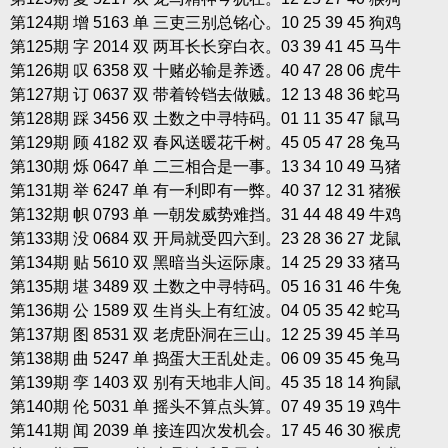
第124期 增 5163 单 三吏三别总铭心。10 25 39 45 狗鸡
第125期 字 2014 双 两耳长长穿白衣。03 39 41 45 马牛
第126期 叹 6358 双 十赌必输是养透。40 47 28 06 虎牛
第127期 订 0637 双 带着铃铛去做贼。12 13 48 36 蛇马
第128期 踩 3456 双 土数之中寻特码。01 11 35 47 鼠马
第129期 顾 4182 双 春风送暖花千树。45 05 47 28 兔马
第130期 烁 0647 单 二三相合是一事。13 34 10 49 马猪
第131期 举 6247 单 有一利即有一弊。40 37 12 31 猪猴
第132期 帜 0793 单 一朝发威势难挡。31 44 48 49 牛鸡
第133期 没 0684 双 开局就受四六到。23 28 36 27 龙鼠
第134期 贴 5610 双 黑暗当头运际康。14 25 29 33 猪马
第135期 堪 3489 双 土数之中寻特码。05 16 31 46 牛兔
第136期 公 1589 双 生肖头上有红波。04 05 35 42 蛇马
第137期 图 8531 双 老虎卧洞在三山。12 25 39 45 羊马
第138期 曲 5247 单 捣蛋大王乱处走。06 09 35 45 兔马
第139期 孪 1403 双 别有天地非人间。45 35 18 14 狗鼠
第140期 伦 5031 单 摇头不算点头算。07 49 35 19 鸡牛
第141期 闻 2039 单 接连四次发机会。17 45 46 30 猴虎