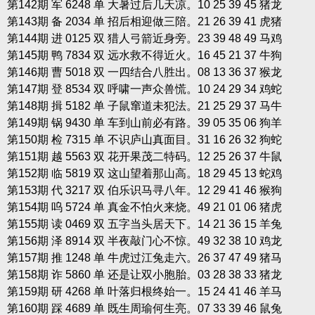
第142期 军 6248 单 大暑过后几天凉。10 25 39 45 猪龙
第143期 备 2034 单 招后相迎做三陪。21 26 39 41 虎猪
第144期 进 0125 双 猎人弓箭近身旁。23 39 48 49 马鸡
第145期 鸭 7834 双 远水救不得近火。16 45 21 37 牛狗
第146期 曹 5018 双 一四结合八胜出。08 13 36 37 猴龙
第147期 登 8534 双 呼啸一声众兽慌。10 24 29 34 鸡蛇
第148期 揖 5182 单 子鼠窜道未犯法。21 25 29 37 马牛
第149期 锅 9430 单 车到山前必有路。39 05 35 06 狗羊
第150期 检 7315 单 不识庐山真面目。31 16 26 32 狗蛇
第151期 越 5563 双 花开果茂二特码。12 25 26 37 牛鼠
第152期 临 5819 双 这山望着那山高。18 29 45 13 蛇鸡
第153期 代 3217 双 伯乐识马寻八年。12 29 41 46 猴狗
第154期 呜 5724 单 真金不怕火来烧。49 21 01 06 猪虎
第155期 读 0469 双 五字当头居天下。14 21 36 15 羊兔
第156期 泽 8914 双 半夜敲门心不惊。49 32 38 10 鸡龙
第157期 推 1248 单 牛虎过江兔走六。26 37 47 49 猪马
第158期 诈 5860 单 还是让双小胞胎。03 28 38 33 猪龙
第159期 研 4268 单 叶落归根终始一。15 24 41 46 羊马
第160期 踩 4689 单 既生周瑜何生亮。07 33 39 46 鼠兔