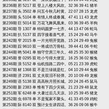
第236期 邪 5217 双 登上八楼大风吹。32 36 39 41 猪羊
第237期 头 3502 单 问五今秋几时黄。22 07 28 15 龙虎
第238期 头 5104 单 有情人终成眷属。47 41 11 43 龙虎
第239期 巨 5014 双 万花飞舞凤凰来。03 36 39 45 羊狗
第240期 导 1307 单 特码圆梦一七齐。44 13 47 06 蛇马
第241期 扒 5137 双 四字接着喜气求。15 24 29 40 马牛
第242期 窄 2015 单 一片光明开觉路。15 24 29 49 兔猴
第243期 踪 9610 双 一将成功万骨枯。39 44 41 06 牛蛇
第244期 哟 5041 单 独守空房三年久。48 25 35 30 猴猪
第245期 誉 0295 双 吃小亏得大便宜。16 25 36 02 猴兔
第246期 浪 5152 单 仙机指路二四中。05 21 23 39 虎蛇
第247期 材 1368 双 不是兰绿就是红。04 10 29 44 兔猴
第248期 济 2391 双 丈夫双泪不轻弹。20 10 09 49 龙猴
第249期 语 5138 双 高高秋月照长城。20 24 26 45 鼠马
第250期 新 2383 单 惟有下四少灾祸。21 23 29 48 鼠龙
第251期 军 6248 单 大暑过后几天凉。10 25 39 45 猪龙
第252期 虫 6978 单 不是冤家不聚头。41 33 45 09 鸡蛇
第253期 际 8140 双 预计女生讲四话。36 26 09 06 猴牛