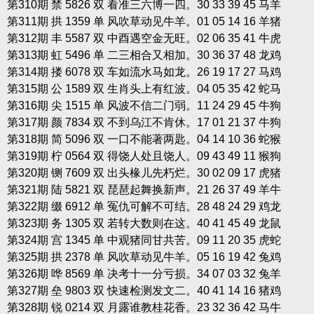
第310期 禁 5826 双 看准三六博一四。30 33 39 45 马羊
第311期 拱 1359 单 风吹草动见牛羊。01 05 14 16 羊猪
第312期 丰 5587 双 中酉遇空金无旺。02 06 35 41 牛虎
第313期 虹 5496 单 二三相合又相加。30 36 37 48 龙鸡
第314期 搂 6078 双 车如流水马如龙。26 19 17 27 马鸡
第315期 公 1589 双 生肖头上有红波。04 05 35 42 蛇马
第316期 尖 1515 单 风波不信二门弱。11 24 29 45 牛狗
第317期 颜 7834 双 不到乌江不肯休。17 01 21 37 牛狗
第318期 简 5096 双 一口不能著两匙。04 14 10 36 蛇猴
第319期 柠 0564 双 得饶人处且饶人。09 43 49 11 猴狗
第320期 铡 7609 双 出头椽儿先朽烂。30 02 09 17 虎猪
第321期 陆 5821 双 琵琶起舞换新声。21 26 37 49 羊牛
第322期 缀 6912 单 冤仇可解不可结。28 48 24 29 鸡龙
第323期 务 1305 双 若转大数则在这。40 41 45 49 龙鼠
第324期 宫 1345 单 中观猪同甘共苦。09 11 20 35 虎蛇
第325期 拱 2378 单 风吹草动见牛羊。05 16 19 42 兔鸡
第326期 哗 8569 单 决考十一分亏损。34 07 03 32 兔羊
第327期 垒 9803 双 快速检测发文二。40 41 14 16 猪鸡
第328期 锐 0214 双 月露谁教桂花香。23 32 36 42 马牛