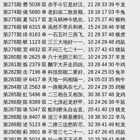
第273期 费 5038 双 赤手斗它是好汉。21 28 33 39 牛龙
第274期 储 5680 单 老妇诶二散发额。19 16 17 03 牛兔
第275期 夏 5217 双 龙马精神今犹在。12 25 27 40 猴狗
第276期 蟒 6315 单 虽然不带兵和将。15 24 28 46 羊猪
第277期 排 8183 单 一石五叶三燕飞。21 29 37 48 猴虎
第278期 蜞 1123 双 三三大地好一一。10 24 29 48 鸡鼠
第279期 宽 4832 双 不问三七二十一。15 27 42 43 猪鼠
第280期 幸 2625 单 六十光阴三和三。10 24 29 37 羊龙
第281期 炼 2379 双 酗字大开走四凶。33 28 44 30 牛鸡
第282期 击 7196 单 科技部能二要好。28 24 25 03 兔羊
第283期 评 6417 单 天地一间相隔一。24 05 03 35 狗牛
第284期 话 2563 单 一路顺风在七八。20 24 29 35 鸡猴
第285期 虹 5496 单 二三相合又相加。30 36 37 48 龙鸡
第286期 陈 8389 双 二七浪起龙舒甲。10 24 26 38 牛鼠
第287期 诛 5347 双 船到桥头自会直。20 41 40 19 猪龙
第288期 块 8407 单 连三卡斯基擦到。19 38 30 22 羊马
第289期 述 5123 单 二撩三边愁听尽。32 39 41 49 蛇龙
第290期 蓟 3901 单 不管三七二十一。12 47 26 45 鸡鼠
第291期 齐 5024 单 叫一声天下必亮。10 25 39 41 牛猪