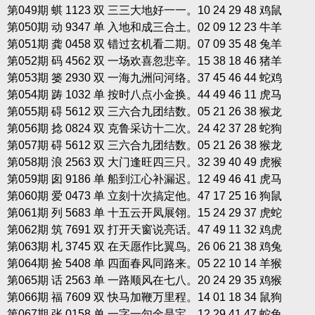
第049期 蜞 1123 双 三三大地好一一。10 24 29 48 鸡鼠
第050期 动 9347 单 入地和成三合土。02 09 12 23 牛羊
第051期 龚 0458 双 错过玄机看二期。07 09 35 48 兔羊
第052期 码 4562 双 一场欢喜忽悲辛。15 38 18 46 猪羊
第053期 篓 2930 双 一海九洲问河络。37 45 46 44 蛇鸡
第054期 踌 1032 单 按时八点小金换。44 49 46 11 虎马
第055期 碍 5612 双 三六合九团结数。05 21 26 38 猴龙
第056期 捻 0824 双 克鲁采访十二次。24 42 37 28 蛇狗
第057期 碍 5612 双 三六合九团结数。05 21 26 38 猴龙
第058期 浪 2563 双 大门逢旺四三只。32 39 40 49 虎猴
第059期 囱 9186 单 船到江心补漏迟。12 49 46 41 虎马
第060期 爱 0473 单 立刻十次搞定他。47 17 25 16 狗鼠
第061期 列 5683 单 十五云开凤展翎。15 24 29 37 虎蛇
第062期 筑 7691 双 打开天窗说亮话。47 49 11 32 鸡虎
第063期 札 3745 双 在天愿作比翼鸟。26 06 21 38 鸡兔
第064期 捡 5408 单 四面春风同路来。05 22 10 14 羊猴
第065期 话 2563 单 一路顺风在七八。20 24 29 35 鸡猴
第066期 福 7609 双 快马加鞭万里程。14 01 18 34 鼠狗
第067期 张 0158 单 一字一句金是宝。12 29 41 47 蛇兔