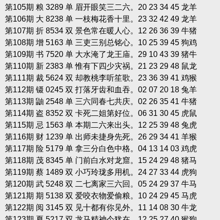
第105期 粮 3289 单 眉开眼笑三二六。20 23 34 45 龙羊
第106期 大 8238 单 一枝梅花香十里。23 32 42 49 龙羊
第107期 折 8534 双 景色常在暖人心。12 26 36 39 牛猪
第108期 增 5163 单 三吏三别总铭心。10 25 39 45 狗鸡
第109期 书 7520 单 大水淹了龙王庙。29 10 43 39 猪牛
第110期 新 2383 单 惟有下四少灾祸。21 23 29 48 鼠龙
第111期 裁 5624 双 却教桃李听笙歌。23 36 39 41 鸡猴
第112期 镊 0245 双 打落牙齿和血吞。02 07 20 18 兔羊
第113期 鼬 2548 单 三六同春七共庆。02 26 35 41 牛猪
第114期 盗 8352 双 卡死二姐第好位。06 31 30 45 虎鼠
第115期 忌 1563 单 本期二六来出头。12 25 39 48 兔虎
第116期 财 1239 单 出师未捷身先死。26 29 34 41 羊猴
第117期 险 5179 单 拿三分白色中格。04 13 14 03 鸡虎
第118期 茂 8345 单 门前白水对龙窟。15 24 29 48 猪马
第119期 蔡 1489 双 小巧玲珑多用机。24 27 33 44 虎狗
第120期 武 5248 双 二七离家三六回。05 24 29 37 牛马
第121期 期 5138 双 爱咬衣物爱偷粮。10 24 29 45 马虎
第122期 阅 3145 双 见十都有你见外。11 14 08 30 牛龙
第123期 夏 5217 双 龙马精神今犹在。12 25 27 40 猴狗