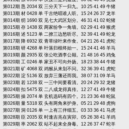
第012期 恳 2034 双 三分天下一归九。10 25 41 49 牛猪
第013期 材 0428 单 千古绝唱谁人听。15 24 26 37 龙羊
第014期 纫 1690 双 见七大武区划分。46 31 41 02 蛇猪
第015期 存 1438 双 两家纷争一角墙。02 29 41 49 猴虎
第016期 述 5123 单 二撩三边愁听尽。32 39 41 49 蛇龙
第017期 降 6932 双 青草绿叶来作食。04 21 26 41 虎蛇
第018期 研 4268 单 叶落归根终始一。15 24 41 46 羊马
第019期 颜 2935 双 张公吃酒李公颠。21 48 16 45 鸡兔
第020期 工 0246 单 家丑不可向外扬。18 23 38 44 牛猪
第021期 矿 4068 双 鸡猴从来划不问。32 36 39 41 虎蛇
第022期 淀 5136 双 放弃三藩还而我。38 07 31 09 羊马
第023期 若 1238 双 一三中间要看清。20 24 29 32 龙猪
第024期 扣 5475 双 二八成龙得真传。12 27 41 49 牛猪
第025期 操 2074 单 玄机选码有四个。21 23 36 48 蛇鼠
第026期 量 5318 双 头有两角来护身。05 21 29 48 虎狗
第027期 洞 0126 单 一上有三伴细五。03 33 36 41 马虎
第028期 臣 2035 双 时逢吉兆在寅卯。05 26 38 41 羊鸡
第029期 率 2062 双 站不起来全身毒。12 26 37 47 蛇羊