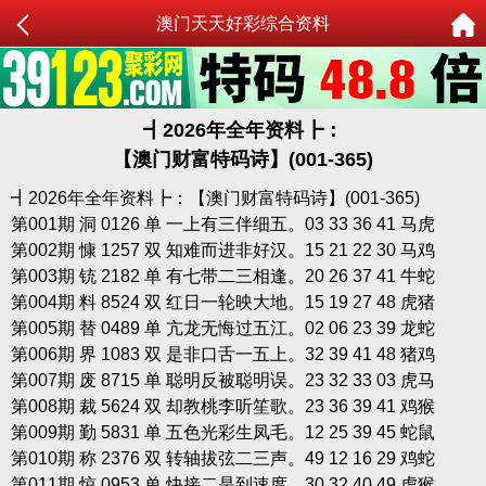
澳门天天好彩综合资料
┫
2026年全年资料┣：
【澳门财富特码诗】(001-365)
┫2026年全年资料┣：【澳门财富特码诗】(001-365)
第001期 洞 0126 单 一上有三伴细五。03 33 36 41 马虎
第002期 慷 1257 双 知难而进非好汉。15 21 22 30 马鸡
第003期 铳 2182 单 有七带二三相逢。20 26 37 41 牛蛇
第004期 料 8524 双 红日一轮映大地。15 19 27 48 虎猪
第005期 替 0489 单 亢龙无悔过五江。02 06 23 39 龙蛇
第006期 界 1083 双 是非口舌一五上。32 39 41 48 猪鸡
第007期 废 8715 单 聪明反被聪明误。23 32 33 03 虎马
第008期 裁 5624 双 却教桃李听笙歌。23 36 39 41 鸡猴
第009期 勤 5831 单 五色光彩生凤毛。12 25 39 45 蛇鼠
第010期 称 2376 双 转轴拔弦二三声。49 12 16 29 鸡蛇
第011期 惊 0953 单 快接二是到速度。30 32 40 49 虎猴