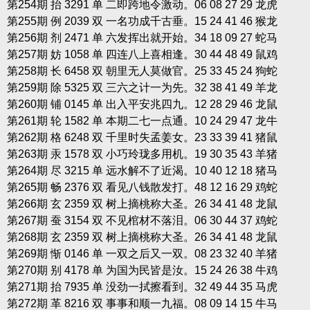
第254期 抬 3291 单 二即跨地令激动。06 08 27 29 龙虎
第255期 例 2039 双 一名功成千古垂。15 24 41 46 猴龙
第256期 剂 2471 单 六发挥出就开始。34 18 09 27 蛇马
第257期 妨 1058 单 四连八上喜相逢。30 44 48 49 鼠鸡
第258期 长 6458 双 朝里无人莫做官。25 33 45 24 狗蛇
第259期 除 5325 双 三六之计一为先。32 38 41 49 羊龙
第260期 铺 0145 单 出入平安兆四九。12 28 29 46 龙鼠
第261期 轮 1582 单 本期二七一点通。10 24 29 47 龙牛
第262期 格 6248 双 千里时失孟姜女。23 33 39 41 猪鼠
第263期 汞 1578 双 小巧玲珑多用机。19 30 35 43 羊猪
第264期 尽 3215 单 远水解不了近渴。10 40 12 18 猪马
第265期 畅 2376 双 看见八钱散发打。48 12 16 29 鸡蛇
第266期 玄 2359 双 树上摘桃称大圣。26 34 41 48 龙鼠
第267期 蚕 3154 双 不见棺材不落泪。06 30 44 37 鸡蛇
第268期 玄 2359 双 树上摘桃称大圣。26 34 41 48 龙鼠
第269期 惭 0146 单 一双之后又一双。08 23 32 40 羊猪
第270期 别 4178 单 为国为民皆是汝。15 24 26 38 牛鸡
第271期 抬 7935 单 没劲一拭擦看到。32 49 44 35 马虎
第272期 革 8216 双 事事和顺一九福。08 09 14 15 牛马