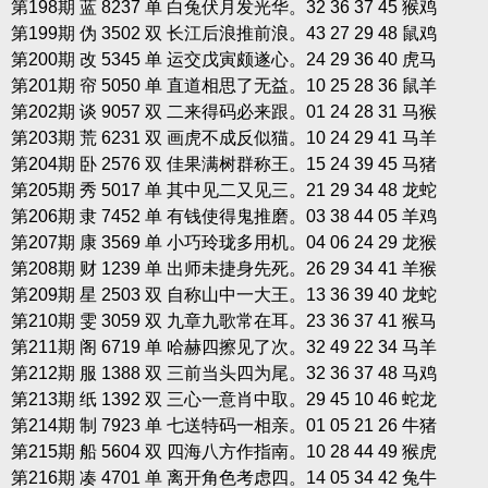
第198期 蓝 8237 单 白兔伏月发光华。32 36 37 45 猴鸡
第199期 伪 3502 双 长江后浪推前浪。43 27 29 48 鼠鸡
第200期 改 5345 单 运交戊寅颇遂心。24 29 36 40 虎马
第201期 帘 5050 单 直道相思了无益。10 25 28 36 鼠羊
第202期 谈 9057 双 二来得码必来跟。01 24 28 31 马猴
第203期 荒 6231 双 画虎不成反似猫。10 24 29 41 马羊
第204期 卧 2576 双 佳果满树群称王。15 24 39 45 马猪
第205期 秀 5017 单 其中见二又见三。21 29 34 48 龙蛇
第206期 隶 7452 单 有钱使得鬼推磨。03 38 44 05 羊鸡
第207期 康 3569 单 小巧玲珑多用机。04 06 24 29 龙猴
第208期 财 1239 单 出师未捷身先死。26 29 34 41 羊猴
第209期 星 2503 双 自称山中一大王。13 36 39 40 龙蛇
第210期 雯 3059 双 九章九歌常在耳。23 36 37 41 猴马
第211期 阁 6719 单 哈赫四擦见了次。32 49 22 34 马羊
第212期 服 1388 双 三前当头四为尾。32 36 37 48 马鸡
第213期 纸 1392 双 三心一意肖中取。29 45 10 46 蛇龙
第214期 制 7923 单 七送特码一相亲。01 05 21 26 牛猪
第215期 船 5604 双 四海八方作指南。10 28 44 49 猴虎
第216期 凑 4701 单 离开角色考虑四。14 05 34 42 兔牛