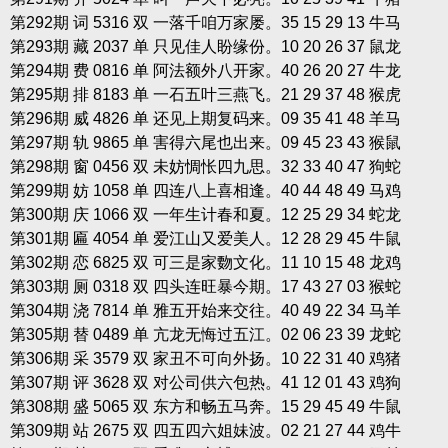
第292期 词 5316 双 一落千咱万家屡。35 15 29 13 牛马
第293期 藏 2037 单 只见佳人盼缘份。10 20 26 37 鼠龙
第294期 费 0816 单 阿法额外八开家。40 26 20 27 牛龙
第295期 排 8183 单 一石五叶三燕飞。21 29 37 48 猴虎
第296期 威 4826 单 还见上期复码来。09 35 41 48 羊马
第297期 轨 9865 单 害得六尾也出来。09 45 23 43 猴鼠
第298期 窗 0456 双 未妨惆怅四九思。32 33 40 47 狗蛇
第299期 妨 1058 单 四连八上喜相逢。40 44 48 49 马鸡
第300期 庆 1066 双 一年生计春和夏。12 25 29 34 蛇龙
第301期 匾 4054 单 爱江山又爱美人。12 28 29 45 牛鼠
第302期 恋 6825 双 可三是家覅文化。11 10 15 48 龙鸡
第303期 厕 0318 双 四头连旺暴今期。17 43 27 03 猴蛇
第304期 浇 7814 单 雅五开始来交往。40 49 22 34 马羊
第305期 替 0489 单 亢龙无悔过五江。02 06 23 39 龙蛇
第306期 采 3579 双 家丑不可向外扬。10 22 31 40 鸡猪
第307期 评 3628 双 对公司供六包热。41 12 01 43 鸡狗
第308期 盛 5065 双 东方和畅五马奔。15 29 45 49 牛鼠
第309期 站 2675 双 四五四六姐妹波。02 21 27 44 鸡牛