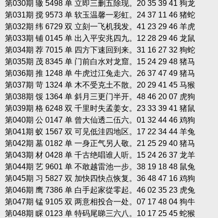
第030期 辙 5498 单 立即三删五除现。20 35 39 41 狗龙
第031期 搅 9573 单 软玉温馨一彩虹。24 37 11 46 猪蛇
第032期 纬 6729 双 立刻一飞机我发。41 23 29 46 羊虎
第033期 铺 0145 单 出入平安兆四九。12 28 29 46 龙鼠
第034期 荐 7015 单 四方下速回到来。31 16 27 32 狗蛇
第035期 茂 8345 单 门前白水对龙窟。15 24 29 48 猪马
第036期 推 1248 单 牛虎过江兔走六。26 37 47 49 猪马
第037期 苛 1324 单 木不受克土不散。20 29 41 45 马猴
第038期 馁 1364 单 斜月三更门半开。48 46 20 07 虎狗
第039期 格 6248 双 千里时失孟姜女。23 33 39 41 猪鼠
第040期 公 0147 单 曾大仙透二伍六。01 32 44 46 鸡狗
第041期 蚁 1567 双 可见低洼四地区。17 22 34 44 羊兔
第042期 墓 0182 单 一身正气另人敬。21 25 29 40 猪马
第043期 材 0428 单 千古绝唱谁人听。15 24 26 37 龙羊
第044期 艺 9601 单 不敢越雷池一步。38 19 18 48 鼠兔
第045期 习 5827 双 加快四快点恢复。36 48 47 16 鸡狗
第046期 鹰 7386 单 白手起家從零起。46 02 35 23 虎兔
第047期 锰 9105 双 两意相投合一处。07 17 48 04 狗牛
第048期 睬 0123 单 特码尾睇三六八。10 17 25 45 蛇猴