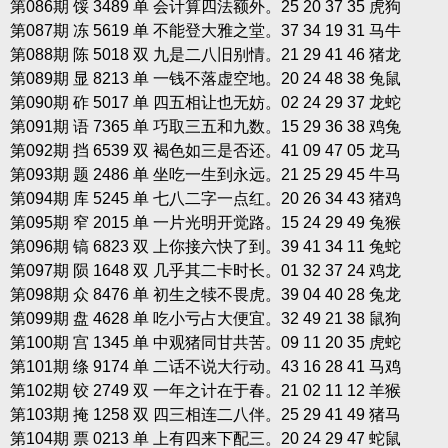
第086期 馁 3489 单 会计算四法额外。25 20 37 35 虎狗
第087期 冻 5619 单 不能登大雅之堂。37 34 19 31 马牛
第088期 陈 5018 双 九是二八旧别情。21 29 41 46 猪龙
第089期 显 8213 单 一钱不落虚空地。20 24 48 38 兔鼠
第090期 砟 5017 单 四五相让也无妨。02 24 29 37 龙蛇
第091期 语 7365 单 巧取三五和九数。15 29 36 38 鸡兔
第092期 挡 6539 双 褐色如三是否还。41 09 47 05 龙马
第093期 题 2486 单 坐吃一生到永远。21 25 29 45 牛马
第094期 库 5245 单 七八二字一点红。20 26 34 43 猪鸡
第095期 窄 2015 单 一片光明开觉路。15 24 29 49 兔猴
第096期 镐 6823 双 上你接六快了到。39 41 34 11 兔蛇
第097期 陨 1648 双 几乎其二卡时长。01 32 37 24 鸡龙
第098期 众 8476 单 初生之犊不畏虎。39 04 40 28 兔龙
第099期 盘 4628 单 吃小亏占大便宜。32 49 21 38 鼠狗
第100期 宫 1345 单 中观猪同甘共苦。09 11 20 35 虎蛇
第101期 绦 9174 单 二话不说大行动。43 16 28 41 马鸡
第102期 铰 2749 双 一年之计在于春。21 02 11 12 羊猴
第103期 掩 1258 双 四三相连二八伴。25 29 41 49 猪马
第104期 票 0213 单 上有四来下配三。20 24 29 47 蛇鼠