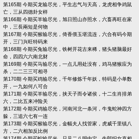
第165期 今期买龙输尽光，平生志气与天高，龙虎相争鸡鼠
亡，三从四德卦女样
第166期 今期买羊输尽光，旭日照山亦照水，六畜再旺在家
中，三長兩短是何物
第167期 今期买猴输尽光，倚香偎玉堪流连，六合有码今期
开，三门兴旺特码来
第168期 今期买兔输尽光，铁树开花古来稀，猪头猪脑最好
命，四四六六南北财
第169期 今期买马输尽光，一点儿用处没有，鸡马猪猴应为
杀，二二三三可相寻
第170期 今期买鸡输尽光，千年修炼千年妖，特码是小单数
开，一九如何八可合
第171期 今期买羊输尽光，挟天子而令诸侯，十二生肖排弟
六，二比五来冲险关
第172期 今期买鸡输尽光，河南河北一条河，牛鬼蛇神四方
躲，三追六七有一连
第173期 今期买猴输尽光，金幅夫人找管家，虎威千里镇八
方，二六相加反比例
第174期 今期买蛇输尽光，只见二八明中定，牛郎织女喜相