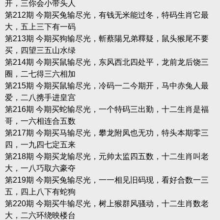
开，三你会小带头人
第212期 今期买兔输尽光，有钱无米能过冬，特码生肖它最
大，五上三下有一码
第213期 今期买狗输尽光，斬蔡陽兄弟釋疑，鼠头猴尾不要
买，四望三五山水绿
第214期 今期买鼠输尽光，东风西北四处平，龙前龙后饶三
圈，二七得三六相加
第215期 今期买鼠输尽光，冷码一二今期开，马中赤兔人最
爱，二八携手进皇宫
第216期 今期买蛇输尽光，一个特码三出勤，十二生肖是福
哥，一六相连合五数
第217期 今期买马输尽光，攀龙附凤也无功，特头本期零三
四，一九四七定五来
第218期 今期买龙输尽光，元帅太监四五数，十二生肖叫老
大，一八巧取六豪夺
第219期 今期买兔输尽光，一一相见旧码现，看好合数一三
五，四上八下有蛇狗
第220期 今期买牛输尽光，树上猴群风骚动，十二生肖数老
大，二六环绕映楼台