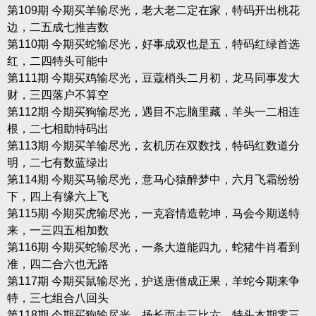
第109期 今期买羊输尽光，老大老二定在家，特码开出桃花
边，二五成七推吉数
第110期 今期买蛇输尽光，好事成双也是五，特码红绿首选
红，二四特头可能中
第111期 今期买鸡输尽光，豆蔻梢头二月初，龙马同事发大
财，三四落户不算空
第112期 今期买狗输尽光，遇目不忘脑里藏，羊头一二相连
根，二七相助特码出
第113期 今期买羊输尽光，玄机历在双数找，特码红数道分
明，二七有数蓝绿出
第114期 今期买马输尽光，意马心猿醉梦中，六月飞霜纷纷
下，四上有缘六上飞
第115期 今期买虎输尽光，一克容情造乾坤，马会今期送特
来，一三四五相加数
第116期 今期买蛇输尽光，一条大道能四九，蛇猪牛肖看到
准，四二合六也无路
第117期 今期买鼠输尽光，护送唐僧成正果，羊蛇今期来争
特，三七组合八回头
第118期 今期买狗输尽光，扬长而去三比六，特头本期零三