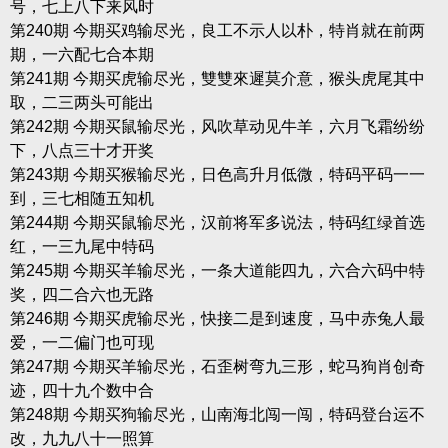
号，七上八下来风时
第240期 今期买鸡输尽光，良工不示人以朴，特肖就在前两
期，一六配七合本期
第241期 今期买虎输尽光，雙雙來遲莫介意，猴头虎尾其中
取，二三两头可能出
第242期 今期买鼠输尽光，风吹草动见牛羊，六月飞霜纷纷
下，八点三十才开奖
第243期 今期买猴输尽光，日色高升月低微，特码平码一一
到，三七相随五知机
第244期 今期买鼠输尽光，汉前将军多说法，特码红绿首选
红，一三九尾中特码
第245期 今期买羊输尽光，一条大道能四九，六合六码中特
奖，四二合六也无路
第246期 今期买虎输尽光，快接二是到速度，马中赤兔人最
爱，一二偏门也可现
第247期 今期买羊输尽光，石歪树弯九三形，蛇马狗肖创奇
迹，四十九个数中合
第248期 今期买狗输尽光，山南海北闯一闯，特码登台运不
改，九九八十一照算