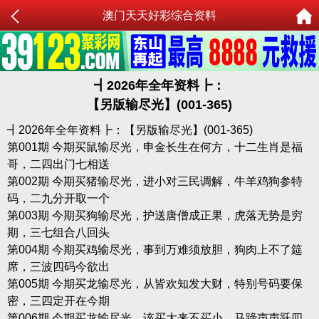
澳门天天好彩综合资料
┫
2026年全年资料┣：
【另版输尽光】(001-365)
┫2026年全年资料┣：【另版输尽光】(001-365)
第001期 今期买鼠输尽光，申金长生在何方，十二生肖是福
哥，二四出门七相送
第002期 今期买猪输尽光，进小对三民调解，牛羊鸡狗参特
码，二九分开取一个
第003期 今期买狗输尽光，护送唐僧成正果，虎落无势是穷
期，三七组合八回头
第004期 今期买鸡输尽光，事到万难须放胆，狗肉上不了筵
席，三波四码今欲出
第005期 今期买龙输尽光，从皆欢知发大财，特别号码要保
密，三四定开在今期
第006期 今期买龙输尽光，该买大来不买小，马蹄声声跃四