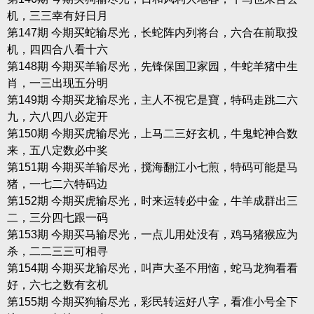
机，三三幸有好日月
第147期 今期买蛇输尽光，长蛇阵内列将台，六合在前取投
机，四四合八看十六
第148期 今期买羊输尽光，先锋保国卫家园，牛蛇羊猪中生
肖，一三出现五分明
第149期 今期买龙输尽光，主人不視它是寶，特码走跳二六
九，六八四八必定开
第150期 今期买虎输尽光，上马二三好玄机，牛鬼蛇神合数
来，五八定数必中奖
第151期 今期买羊输尽光，搅海翻江小七煎，特码可能是马
猪，一七二六特码边
第152期 今期买虎输尽光，时来运转必中金，牛羊成群出三
二，三分四七跟一码
第153期 今期买马输尽光，一点儿用处没有，鸡马猪猴应为
杀，二二三三可相寻
第154期 今期买龙输尽光，叫声大圣不用恼，蛇马龙狗看看
好，六七之数有玄机
第155期 今期买狗输尽光，彩民转运好八字，看准小号全下