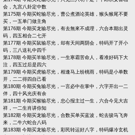
会，九宫八卦定中数
第175期 今期买蛇输尽光，曹公煮酒论英雄，猴头猴尾不要
买，一五单门做主角
第176期 今期买龙输尽光，有去無來不成理，六合本期出灵
码，四五相合二七开
第177期 今期买鼠输尽光，却有天间两阴会，特码开了开小
码，三八送礼中四千
第178期 今期买羊输尽光，一生寒霜苦命人，看准好码下大
注，四五过后是四六
第179期 今期买虎输尽光，相逢马上纷桃雨，特码是小单数
开，二二得四自己看
第180期 今期买兔输尽光，一言必中在掌中，六字开出一二
伴，四十风光庆有余
第181期 今期买猴输尽光，忠心报主过一生，六合今见大吉
祥，一二生肖讲你知
第182期 今期买龙输尽光，合数买单买蓝波，蛇去骏马飞奔
来，二牛六蛇合八码
第183期 今期买龙输尽光，彩民转运好八字，特码爆冷玄机