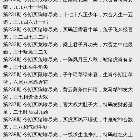
猜，九九八十一照算
第231期 今期买狗输尽光，十七十八正少年，六合人生一五
追，三九四六开一码
第232期 今期买猪输尽光，买码还需看牛羊，兔子飞奔报喜
来，三二四七三二码
第233期 今期买龙输尽光，梁上君子真功夫，六畜之中他最
勤，三十叛离三二失
第234期 今期买兔输尽光，一阵风月三八秋，蛇猪虎肖有参
考，三十出头牛角尖
第235期 今期买鼠输尽光，子午瑶草绿未衰，生肖今期定单
蓝，六尾八尾靠近它
第236期 今期买狗输尽光，黄云萧条白曰暗，龙马精神发大
家，三七相逢做大戏
第237期 今期买鸡输尽光，官大权大肚子大，特码发财必是
单，二七旺后四九劲
第238期 今期买猪输尽光，买虎买鸡不理想，牛鬼蛇神合数
来，三八和气能生财
第239期 今期买蛇输尽光，一线求生也挣扎，特码就在火土