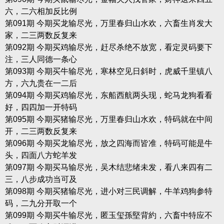
六，二六相加反比例
第091期 今期买龙输尽光，万里春归山水欢，六畜生肖发大
家，二三两数反复来
第092期 今期买鸡输尽光，赶尽杀绝不放宽，看定灵码要下
注，三人同德一条心
第093期 今期买牛输尽光，寒林空见日斜时，虎威千里镇八
方，六九贵在一二后
第094期 今期买鸡输尽光，东船西航两头现，蛇马龙狗看看
好，四四加一开特码
第095期 今期买猪输尽光，万里春归山水欢，特码就在中间
开，二三两数反复来
第096期 今期买龙输尽光，放之四海而皆准，特码可能是牛
头，四面八方蛇羊发
第097期 今期买马输尽光，吴木结悲绪未发，看八来四有二
三，八步成功当可及
第098期 今期买猪输尽光，进小对三民调解，牛羊鸡狗参特
码，二九分开取一个
第099期 今期买牛输尽光，匿玉玺孫堅背約，六畜中特应不