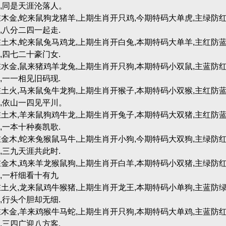
34,同是天涯沦落人。
肖在木金,蛇来鼠狗龙猪羊,上期生肖开只鸡,今期特码大单虎,主绿防
8,八分二四一起走.
肖在土木,蛇来鼠兔马鸡龙,上期生肖开白兔,本期特码大单羊,主红防
1,四七二十豪门女.
肖在水金,鼠来猪鸡羊龙兔,上期生肖开只狗,本期特码小双鼠,主蓝防
6,一一相见旧码现.
肖在土火,马来鼠兔牛龙狗,上期生肖开猴子,本期特码小双猴,主红防
37,依山一四见平川。
肖在土木,羊来鼠狗鸡牛龙,上期生肖开兔子,本期特码大双猪,主红防
5,一本十种奏凯歌.
肖在金木,蛇来兔猴鼠马牛,上期生肖开小狗,今期特码大双狗,主绿防
5,三九天涯共此时.
肖在金木,鸡来羊龙猴鼠狗,上期生肖开白羊,本期特码小双猪,主绿防
9,一杆细看十有九
肖在土火,龙来鼠鸡牛猴猪,上期生肖开龙王,本期特码小单狗,主蓝防
9,行头个胆却无细.
肖在木金,羊来鸡猴牛马蛇,上期生肖开只狗,本期特码大单鸡,主蓝防
4,三四广迎八方客.