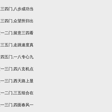
红三四门,八步成功当
红三四门,众望所归出
蓝一二门,留意三四看
蓝三五门,走跳速度真
蓝四五门,一八专心九
蓝一三门,四八玄机点
绿一三门,西天路上显
红一二门,三五组合在
绿一三门,四面春风一