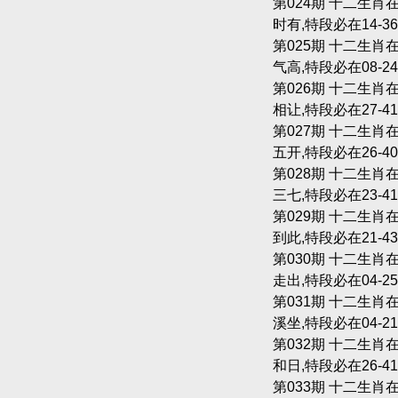
第024期 十二生
时有,特段必在14-3
第025期 十二生
气高,特段必在08-
第026期 十二生
相让,特段必在27-
第027期 十二生
五开,特段必在26-
第028期 十二生
三七,特段必在23-
第029期 十二生
到此,特段必在21-4
第030期 十二生
走出,特段必在04-2
第031期 十二生
溪坐,特段必在04-2
第032期 十二生
和日,特段必在26-4
第033期 十二生