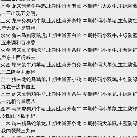
肖在木金,龙来狗兔牛猴鸡,上期生肖开老鼠,本期特码大双牛,主绿防
49,一三出现五分明。
肖在土火,龙来兔狗鸡牛鼠,上期生肖开条蛇,本期特码小单猪,主蓝防
8,产无是处是穷蛋.
肖在水火,兔来马狗猴鼠虎,上期生肖开白羊,本期特码小双牛,主绿防
1,五未调和百味香.
肖在火金,猪来鼠羊狗蛇马,上期生肖开条蛇,本期特码小单牛,主蓝防
1,声东击西虎威去.
肖在火金,蛇来鼠牛鸡羊猪,上期生肖开白兔,本期特码大单兔,主红防
1,三二降至九参尾.
肖在金土,猪来龙蛇马鸡羊,上期生肖开小鸡,本期特码小双鸡,主红防
7,九在一边剩吉五.
肖在木土,虎来鼠狗鸡牛马,上期生肖开条牛,今期特码小单龙,主绿防
8,一九相合量度八.
肖在金木,马来虎狗鸡牛猪,上期生肖开老牛,本期特码小单鼠,主红防
6,夕阳山下四五码.
肖在土木,鸡来猪马蛇羊龙,上期生肖开条龙,本期特码大单鼠,主蓝防
4,我闻琵琶三九声.