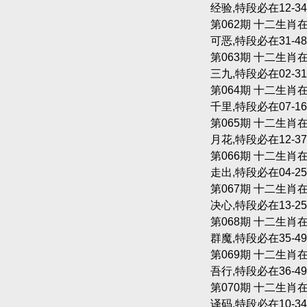
经验,特段必在12-
第062期 十二生
可恶,特段必在31-4
第063期 十二生
三九,特段必在02-3
第064期 十二生
千里,特段必在07-1
第065期 十二生
月花,特段必在12-
第066期 十二生
走出,特段必在04-2
第067期 十二生
决心,特段必在13-2
第068期 十二生
群魔,特段必在35-4
第069期 十二生
吾行,特段必在36-4
第070期 十二生
译码,特段必在10-3