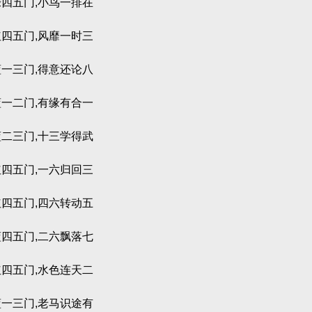
绿四五门,小鸟一排在
红四五门,风靡一时三
蓝一三门,得意还论八
蓝一二门,有缘有合一
蓝二三门,十三学得武
红四五门,一六归回三
红四五门,四六转动五
蓝四五门,二六飘落七
红四五门,水色连天二
蓝一三门,老马识途有