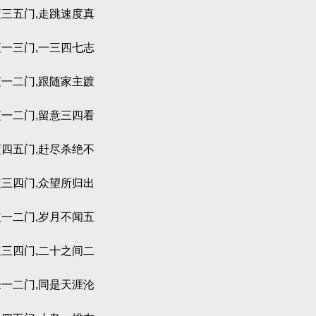
蓝三五门,走跳速度真
蓝一三门,一三四七志
蓝一二门,跟随家主踱
蓝一二门,留意三四看
蓝四五门,赶尽杀绝不
红三四门,众望所归出
红一二门,岁月不闻五
红三四门,二十之间二
绿一二门,同是天涯沦