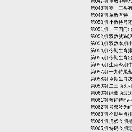
第047期 单数中
第048期 零一三
第049期 单数有
第050期 小数特
第051期 二三四
第052期 双数就
第053期 双数本
第054期 今期生
第055期 今期生
第056期 生肖今
第057期 一九特
第058期 今期生
第059期 二三两
第060期 绿蓝两
第061期 蓝红特
第062期 号双波
第063期 今期生
第064期 虎猴今
第065期 特码今