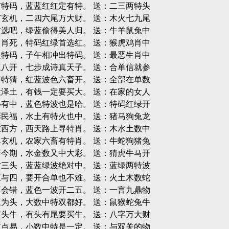
下有特码，蓝蓝红红定有特。 送：二三两特头
数有玄机，二四六尾万大财。 送：木火七九尾
特君选吧，绿蓝偷得美人归。 送：牛羊鼠兔中
牛马肖死，特码红绿首选红。 送：猴虎鸡肖中
头是特码，子午相冲出特码。 送：最恶生肖中
肖三八开，七步成诗真天子。 送：合单信就参
头有特猜，红蓝波色六畜开。 送：全部在单数
肖大泽土，有钱一定要买大。 送：在家的女人
号必有中，蓝色特波也是哈。 送：特码红绿开
特彩民福，水土有特火也中。 送：猪马狗兔龙
肖在西方，西天路上寻特肖。 送：木水土数中
女单玄机，农家六畜有特肖。 送：牛蛇狗猪兔
龙赌今期，水金数又中大彩。 送：猜虎牛马开
头防三头，蓝蓝绿波绝对中。 送：蓝绿两特波
离三与四，要开合单也不难。 送：火土木数蛇
单不会错，蓝色一波开二五。 送：一言九鼎物
连三为头，大数中特双都好。 送：鼠猴蛇兔牛
肖有头牛，有头有尾要买牛。 送：八字万大财
中有点易，小数中特是一定。 送：与双关的物