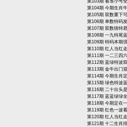
第103期 看准小
第104期 今期生
第105期 双数重
第106期 单数特
第107期 双数猜
第108期 一九特
第109期 特码本
第110期 红人当
第111期 一二三
第112期 蓝绿特
第113期 金牛出
第114期 今期生
第115期 绿色特
第116期 二十出
第117期 蓝蓝绿
第118期 今期定
第119期 红色一
第120期 红人当
第121期 十二生