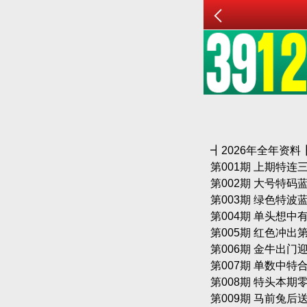
┫2026年全年资料┣
第001期 上期特
第002期 大号特
第003期 绿色特
第004期 单头想
第005期 红色冲
第006期 金牛出
第007期 单数中
第008期 特头本
第009期 马前兔