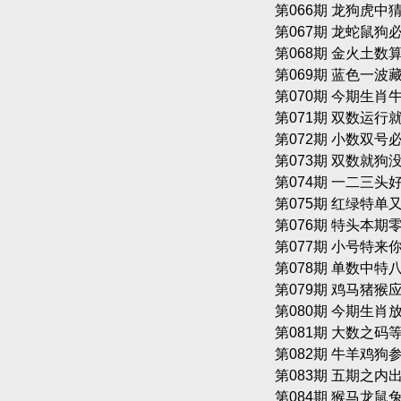
第066期 龙狗虎
第067期 龙蛇鼠
第068期 金火土
第069期 蓝色一
第070期 今期生
第071期 双数运
第072期 小数双
第073期 双数就
第074期 一二三
第075期 红绿特
第076期 特头本
第077期 小号特
第078期 单数中
第079期 鸡马猪
第080期 今期生
第081期 大数之
第082期 牛羊鸡
第083期 五期之
第084期 猴马龙