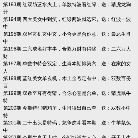
第193期 红双防蓝水火土，单数特波看红绿，送：猜虎龙狗
开
第194期 四大美女中到笑，红绿两波就选它。送：红波一波
中
第195期 双尾玄机玄中玄，小合更是合你意。送：最恶生肖
中
第196期 二六成名好本事，合双万财有得奖。送：二六万大
财
第197期 单数中特合双定，生肖本期排第六，送：在家的女
人
第198期 蓝红美女单玄机，木土金号定有中，送：双数百份
百
第199期 双数至尊有得猜，合你心意是合单。送：猜虎鼠牛
特
第200期 今期特码猪鸡羊，生肖得出自己查。送：双数不中
特
第201期 二十出头是特码，龙争虎斗看本期，送：牛羊鼠兔
中
第202期 今期生肖天上找，今期特肖女人心，送：开天上生