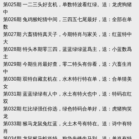
第025期 一二三头好玄机，单数特波看红绿。送：龙虎狗猪
中
第026期 兔鸡猴蛇猜中间，三四五七尾最好，送：全部在单
数
第027期 六畜猜特真天子，今期特肖与家关，送：红蓝特中
大
第028期 特头本期零三四，蓝蓝绿绿蓝爲主，送：小蓝数爲
主
第029期 今期生肖最好查，零二特头有你看，送：六畜生肖
中
第030期 双特自藏玄机在，水木特行特在单，送：合单猜美
女
第031期 蓝蓝绿绿有人中，水土有特火也中，送：特码在红
双
第032期 红比绿强任你选，绿色特码合单好，送：虎猪狗笑
龙
第033期 猴马龙鼠兔红蓝，火土木号有特在。送：诗中有特
肖
第034期 龙鼠猴马蛇肖特，狗急先锋牛马到，送：单肖有特