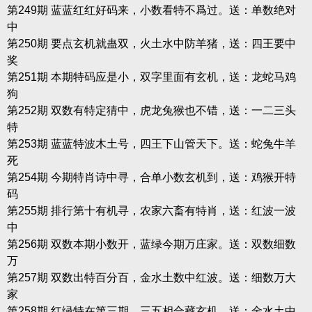
第249期 蓝蓝红红好码来，小数看特不爲过。送：单数绝对
中
第250期 要点玄机就蛊双，火土水中防羊猪，送：四王要中
奖
第251期 本期特码应是小，双字里面有玄机，送：龙蛇马鸡
狗
第252期 双数有特定猜中，虎龙兔猴也不错，送：一二三头
特
第253期 蓝蓝特波木土号，四王下山管天下。送：蛇兔牛羊
死
第254期 今期特肖诗中寻，合单小数玄机到，送：鸡猴开特
码
第255期 排行第十有机寻，农家六畜有特肖，送：红波一波
中
第256期 双数本期小数开，蓝绿今期万庄家。送：双数细数
万
第257期 双数出特百分百，金水土数中红波。送：细数万大
家
第258期 红绿特在第三期，三五相合藏玄机，送：金水土中