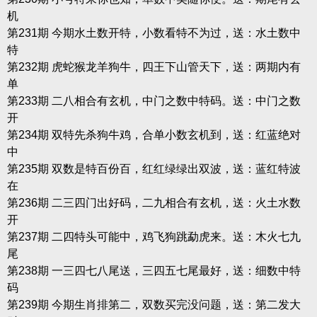
机
第231期 今期水土数开特，小数看特不为过，送：水土数中
特
第232期 虎蛇猴龙羊狗牛，四王下山管天下，送：两期内有
单
第233期 二八相合有玄机，中门之数中特码。送：中门之数
开
第234期 双特先杀狗牛鸡，合单小数玄机到，送：红蓝绝对
中
第235期 双数是特百份百，红红绿绿出双波，送：蓝红特波
在
第236期 二三四门出好码，二九相合有玄机，送：火土水数
开
第237期 二四特头可能中，鸡飞狗跳勐虎来。送：木火七九
尾
第238期 一三四七八尾送，三四五七尾最好，送：细数中特
码
第239期 今期生肖排第二，双数买完没问题，送：第二发大