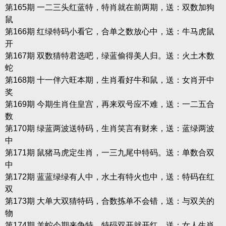
第165期 一二三头红蓝特，特肖就在前两期，送：双数加狗
鼠
第166期 红绿特码小看它，合单之数放心中，送：牛马虎鼠
开
第167期 双数猜特君选吧，绿蓝偷得美人归。送：火土木数
蛇
第168期 十一伴六旺本期，生肖看好牛和鼠，送：女肖开中
奖
第169期 今期生肖住皇宫，再来双号应不难，送：一二五合
数
第170期 绿蓝两波送特码，生肖笑言有财来，送：蓝绿两波
中
第171期 鼠猪马虎定生肖，一三九尾中特码。送：单数合双
中
第172期 蓝蓝绿绿有人中，水土有特火也中，送：特码在红
双
第173期 大单大双猜特码，合数拣单不会错，送：与双关的
物
第174期 羊蛇今期来争特，特码双开就开红，送：女人生肖