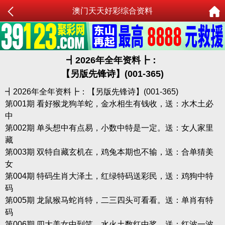
澳门天天好彩综合资料
┫
2026年全年资料┣：
【另版先锋诗】(001-365)
┫2026年全年资料┣：【另版先锋诗】(001-365)
第001期 看好猴龙狗羊蛇，金水相生有钱收，送：水木土必
中
第002期 单头想中有点易，小数中特是一定。送：女人家里
藏
第003期 双特自藏玄机在，鸡兔本期也不输，送：合单猜美
女
第004期 特码生肖大泽土，红绿特码送彩民，送：鸡狗中特
码
第005期 龙鼠猴马蛇肖特，二三四头可看看。送：单肖有特
码
第006期 四大美女中到笑，水火土数红中奖，送：红波一波