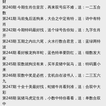
财
第240期 今期生肖住皇宫，再来双号应不难，送：一二五合
数
第241期 马前兔后送狗来，大合之中定有特，送：诗中有特
肖
第242期 今期特码最好找，送个绿号告你知，送：九字生肖
开
第243期 五期之内出六尾，火水行数合君意，送：蓝绿两特
波
第244期 看好猴龙狗羊蛇，蓝色特单要防红，送：细数发大
家
第245期 双数就狗没有来，买羊卖猪中鼠马，送：特码重小
来
第246期 双数中奖是必然，玄机自在读书人，送：二三五六
九
第247期 十全十美最好找，蛇猪牛肖看到准，送：合双中大
彩
第248期 鼠猪马虎定生肖，小数中特你看看，送：单数合双
中