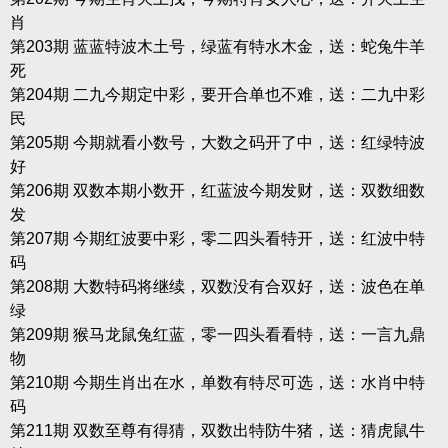
肖
第203期 蓝蓝特波木土号，绿蓝有特水木金，送：蛇兔牛羊
死
第204期 二九今期定中彩，要开合单也不难，送：二九中彩
民
第205期 今期就看小数号，大数之码开了中，送：红绿特波
好
第206期 双数本期小数开，红蓝波今期发财，送：双数细数
发
第207期 今期红波要中彩，零二四头看特开，送：红波中特
码
第208期 大数特码将继续，双数没有合双好，送：波色在单
绿
第209期 猴马龙鼠兔红蓝，零一四头看看特，送：一言九鼎
物
第210期 今期生肖出在水，单数有特尽可选，送：水肖中特
码
第211期 双数至尊有得猜，双数出特防牛猪，送：猜虎鼠牛