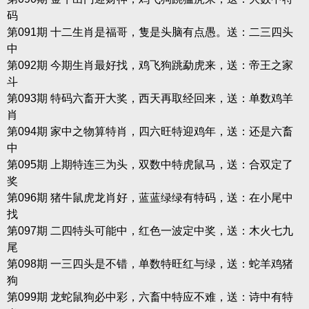
码
第091期 十二生肖是福哥，隻是头脑有点愚。送：二三四头
中
第092期 今期生肖最好找，鸡飞狗跳勐虎来，送：帝王之家
斗
第093期 特码六畜开大奖，西天再取经回来，送：单数鸡羊
肖
第094期 家中之物算特肖，四六旺特迎鸡年，送：还是六畜
中
第095期 上期特连三为头，双数中特虎鼠马，送：合双定了
奖
第096期 猪牛鼠虎龙肖好，蓝蓝绿绿有特码，送：在小尾中
找
第097期 二四特头可能中，红色一波定中奖，送：木火七九
尾
第098期 一三四头是不错，单数特旺红与绿，送：蛇羊鸡猪
狗
第099期 龙蛇鼠狗必中彩，六畜中特应不难，送：诗中有特