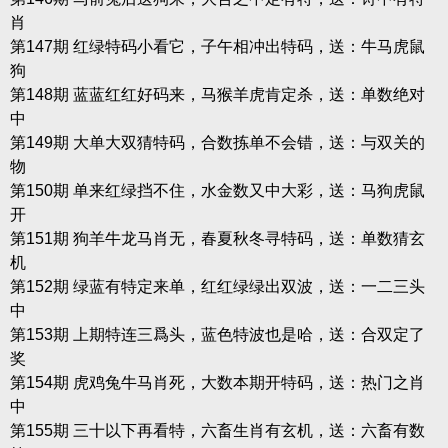
肖
第147期 红绿特码小看它，子午相冲出特码，送：牛马虎鼠
狗
第148期 蓝蓝红红好码来，马猴羊虎肯定杀，送：单数绝对
中
第149期 大单大双猜特码，合数拣单不会错，送：与双关的
物
第150期 单来红绿挡不住，水金数又中大彩，送：马狗虎鼠
开
第151期 狗羊牛龙马肖无，春夏秋冬寻特码，送：单数猜玄
机
第152期 绿蓝有特定来单，红红绿绿出双波，送：一二三头
中
第153期 上期特连三爲头，蓝色特波也是哈，送：合双定了
奖
第154期 虎鸡兔牛马肖死，大数本期开特码，送：热门之肖
中
第155期 三十以下再看特，六畜生肖有玄机，送：六畜有数