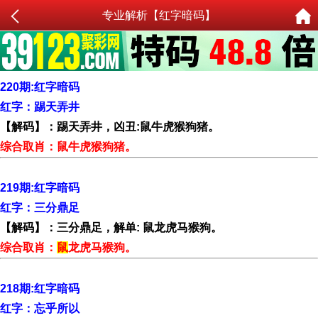
专业解析【红字暗码】
220期:红字暗码
红字：踢天弄井
【解码】：踢天弄井，凶丑:鼠牛虎猴狗猪。
综合取肖：鼠牛虎猴狗猪。
219期:红字暗码
红字：三分鼎足
【解码】：三分鼎足，解单: 鼠龙虎马猴狗。
综合取肖：
鼠
龙虎马猴狗。
218期:红字暗码
红字：忘乎所以