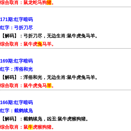
综合取肖：鼠龙蛇马狗
猪
。
171期:红字暗码
红字：弓折刀尽
【解码】：弓折刀尽，无边生肖:鼠牛虎兔马羊。
综合取肖：鼠牛虎
兔
马羊。
169期:红字暗码
红字：浑俗和光
【解码】：浑俗和光，无边生肖:鼠牛虎兔马羊。
综合取肖：鼠牛虎兔马
羊
。
166期:红字暗码
红字：截鹤续凫
【解码】：截鹤续凫，凶丑:鼠牛虎猴狗猪。
综合取肖：鼠
牛
虎猴狗猪。