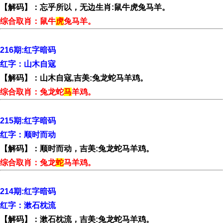
【解码】：忘乎所以，无边生肖:鼠牛虎兔马羊。
综合取肖：鼠牛
虎
兔马羊。
216期:红字暗码
红字：山木自寇
【解码】：山木自寇,吉美:兔龙蛇马羊鸡。
综合取肖：兔龙蛇
马
羊鸡。
215期:红字暗码
红字：顺时而动
【解码】：顺时而动，吉美:兔龙蛇马羊鸡。
综合取肖：兔龙
蛇
马羊鸡。
214期:红字暗码
红字：漱石枕流
【解码】：漱石枕流，吉美:兔龙蛇马羊鸡。