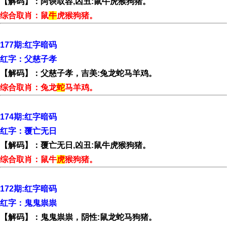
【解码】：阿谀取容,凶丑:鼠牛虎猴狗猪。
综合取肖：鼠
牛
虎猴狗猪。
177期:红字暗码
红字：父慈子孝
【解码】：父慈子孝，吉美:兔龙蛇马羊鸡。
综合取肖：兔龙
蛇
马羊鸡。
174期:红字暗码
红字：覆亡无日
【解码】：覆亡无日,凶丑:鼠牛虎猴狗猪。
综合取肖：鼠牛
虎
猴狗猪。
172期:红字暗码
红字：鬼鬼祟祟
【解码】：鬼鬼祟祟，阴性:鼠龙蛇马狗猪。