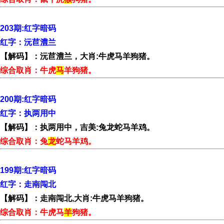
203期:红字暗码
红字：沅苣澧兰
【解码】：沅苣澧兰，大肖:牛虎马羊狗猪。
综合取肖：牛虎
马
羊狗猪。
200期:红字暗码
红字：执两用中
【解码】：执两用中，吉美:兔龙蛇马羊鸡。
综合取肖：兔
龙
蛇马羊鸡。
199期:红字暗码
红字：走南闯北
【解码】：走南闯北,大肖:牛虎马羊狗猪。
综合取肖：牛虎马
羊
狗猪。