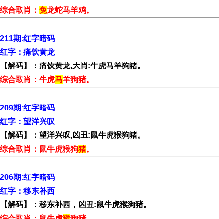
综合取肖：
兔
龙蛇马羊鸡。
211期:红字暗码
红字：痛饮黄龙
【解码】：痛饮黄龙,大肖:牛虎马羊狗猪。
综合取肖：牛虎
马
羊狗猪。
209期:红字暗码
红字：望洋兴叹
【解码】：望洋兴叹,凶丑:鼠牛虎猴狗猪。
综合取肖：鼠牛虎猴狗
猪
。
206期:红字暗码
红字：移东补西
【解码】：移东补西，凶丑:鼠牛虎猴狗猪。
综合取肖：鼠牛虎
猴
狗猪。