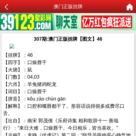
澳门正版挂牌
307期:澳门正版挂牌【图文】46
【挂牌】：46
【四字】：口燥唇干
【火烧】：鼠
【门数】：04,03
【六肖】：羊兔猪鸡蛇龙
【词目】：口燥唇干
【拼音】：kǒu zào chún gān
【解释】：口腔和嘴唇都干了。形容话说得很多或费尽口
舌。
【出自】：南宋 郭茂倩《乐府诗集 相和歌辞十一 善哉
行》：“来日大难，口燥唇干。今日相乐，皆当喜欢。”
【示例】：袁静《伏虎记》第二回：“指导员跟他平心静气地