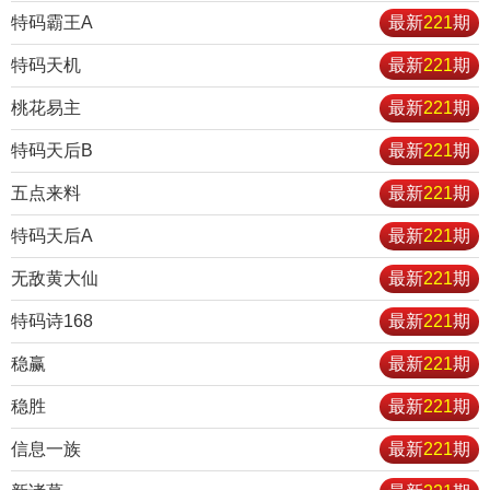
特码霸王A
最新
221
期
特码天机
最新
221
期
桃花易主
最新
221
期
特码天后B
最新
221
期
五点来料
最新
221
期
特码天后A
最新
221
期
无敌黄大仙
最新
221
期
特码诗168
最新
221
期
稳赢
最新
221
期
稳胜
最新
221
期
信息一族
最新
221
期