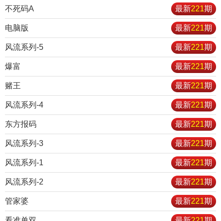
不死码A
最新
221
期
电脑版
最新
221
期
风流系列-5
最新
221
期
爆富
最新
221
期
赌王
最新
221
期
风流系列-4
最新
221
期
东方报码
最新
221
期
风流系列-3
最新
221
期
风流系列-1
最新
221
期
风流系列-2
最新
221
期
管家婆
最新
221
期
看准单双
最新
221
期