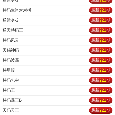
通缉令-1
最新
221
期
特码生肖对对拼
最新
221
期
通缉令-2
最新
221
期
通天特码王
最新
221
期
特码风云
最新
221
期
天赐神码
最新
221
期
特码波霸
最新
221
期
特星报
最新
221
期
特码包中
最新
221
期
特码王
最新
221
期
特码霸王B
最新
221
期
天码天王
最新
221
期