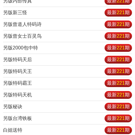
另版内部传真
最新
221
期
另版新三怪
最新
221
期
另版曾道人特码诗
最新
221
期
另版曾女士百灵鸟
最新
221
期
另版2000包中特
最新
221
期
另版特码天后
最新
221
期
另版特码天王
最新
221
期
另版特码霸王
最新
221
期
另版特码天机
最新
221
期
另版秘诀
最新
221
期
另版台湾铁板
最新
221
期
白姐送特
最新
221
期