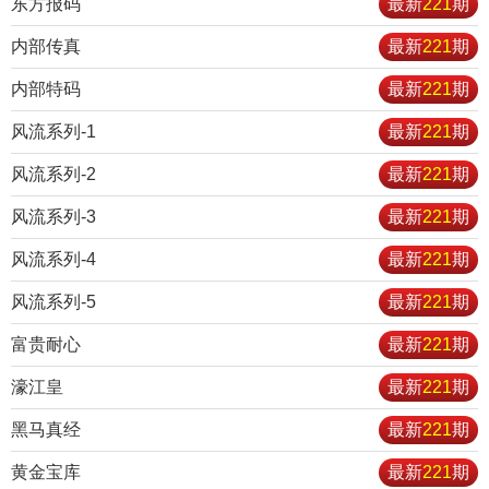
东方报码
最新
221
期
内部传真
最新
221
期
内部特码
最新
221
期
风流系列-1
最新
221
期
风流系列-2
最新
221
期
风流系列-3
最新
221
期
风流系列-4
最新
221
期
风流系列-5
最新
221
期
富贵耐心
最新
221
期
濠江皇
最新
221
期
黑马真经
最新
221
期
黄金宝库
最新
221
期