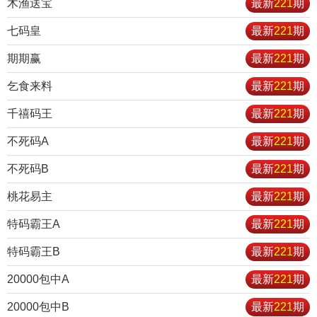
木渔送宝
最新
221
期
七码皇
最新
221
期
期期赢
最新
221
期
乞食来料
最新
221
期
千禧码王
最新
221
期
不死码A
最新
221
期
不死码B
最新
221
期
桃花易主
最新
221
期
特码霸王A
最新
221
期
特码霸王B
最新
221
期
20000包中A
最新
221
期
20000包中B
最新
221
期