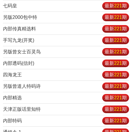
七码皇
最新
221
期
另版2000包中特
最新
221
期
内部传真精选料
最新
221
期
手写九龙(开奖)
最新
221
期
另版曾女士百灵鸟
最新
221
期
内部透码(信封)
最新
221
期
四海龙王
最新
221
期
另版曾道人特码诗
最新
221
期
内部精选
最新
221
期
天津正版话里知特
最新
221
期
内部特码
最新
221
期