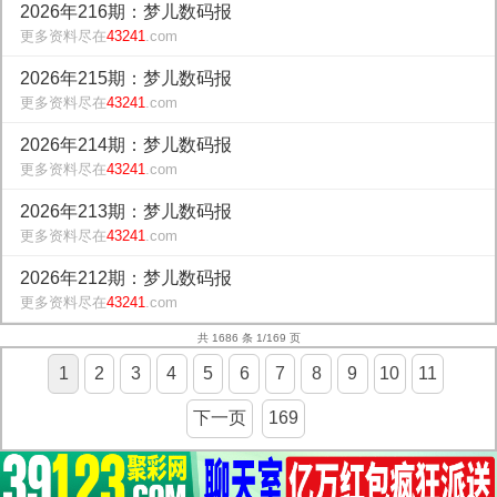
2026年216期：梦儿数码报
更多资料尽在
43241
.com
2026年215期：梦儿数码报
更多资料尽在
43241
.com
2026年214期：梦儿数码报
更多资料尽在
43241
.com
2026年213期：梦儿数码报
更多资料尽在
43241
.com
2026年212期：梦儿数码报
更多资料尽在
43241
.com
共 1686 条 1/169 页
1
2
3
4
5
6
7
8
9
10
11
下一页
169