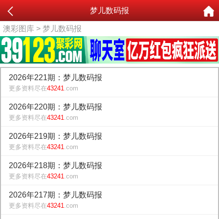
梦儿数码报
澳彩图库
> 梦儿数码报
2026年221期：梦儿数码报
更多资料尽在
43241
.com
2026年220期：梦儿数码报
更多资料尽在
43241
.com
2026年219期：梦儿数码报
更多资料尽在
43241
.com
2026年218期：梦儿数码报
更多资料尽在
43241
.com
2026年217期：梦儿数码报
更多资料尽在
43241
.com