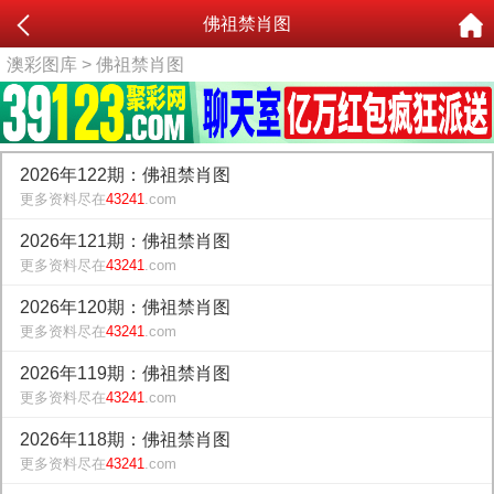
佛祖禁肖图
澳彩图库
> 佛祖禁肖图
2026年122期：佛祖禁肖图
更多资料尽在
43241
.com
2026年121期：佛祖禁肖图
更多资料尽在
43241
.com
2026年120期：佛祖禁肖图
更多资料尽在
43241
.com
2026年119期：佛祖禁肖图
更多资料尽在
43241
.com
2026年118期：佛祖禁肖图
更多资料尽在
43241
.com