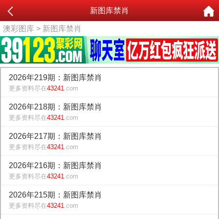
新图库禁肖
澳彩图库
> 新图库禁肖
2026年219期：新图库禁肖
更多资料尽在
43241
.com
2026年218期：新图库禁肖
更多资料尽在
43241
.com
2026年217期：新图库禁肖
更多资料尽在
43241
.com
2026年216期：新图库禁肖
更多资料尽在
43241
.com
2026年215期：新图库禁肖
更多资料尽在
43241
.com