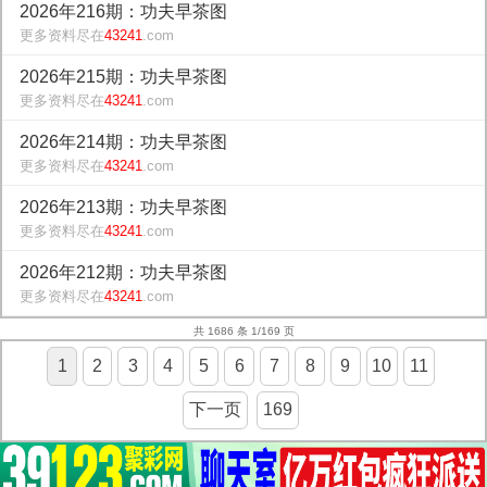
2026年216期：功夫早茶图
更多资料尽在
43241
.com
2026年215期：功夫早茶图
更多资料尽在
43241
.com
2026年214期：功夫早茶图
更多资料尽在
43241
.com
2026年213期：功夫早茶图
更多资料尽在
43241
.com
2026年212期：功夫早茶图
更多资料尽在
43241
.com
共 1686 条 1/169 页
1
2
3
4
5
6
7
8
9
10
11
下一页
169