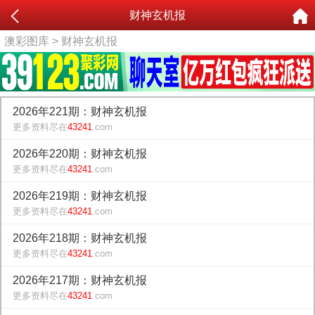
财神玄机报
澳彩图库
> 财神玄机报
2026年221期：财神玄机报
更多资料尽在
43241
.com
2026年220期：财神玄机报
更多资料尽在
43241
.com
2026年219期：财神玄机报
更多资料尽在
43241
.com
2026年218期：财神玄机报
更多资料尽在
43241
.com
2026年217期：财神玄机报
更多资料尽在
43241
.com