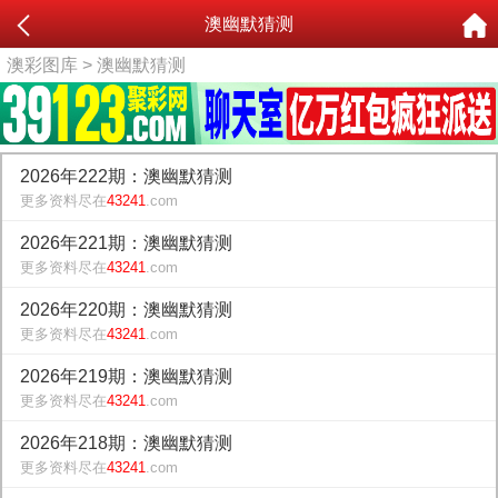
澳幽默猜测
澳彩图库
> 澳幽默猜测
2026年222期：澳幽默猜测
更多资料尽在
43241
.com
2026年221期：澳幽默猜测
更多资料尽在
43241
.com
2026年220期：澳幽默猜测
更多资料尽在
43241
.com
2026年219期：澳幽默猜测
更多资料尽在
43241
.com
2026年218期：澳幽默猜测
更多资料尽在
43241
.com