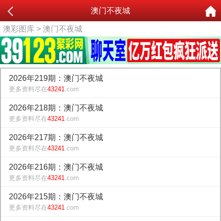
澳门不夜城
澳彩图库
> 澳门不夜城
2026年219期：澳门不夜城
更多资料尽在
43241
.com
2026年218期：澳门不夜城
更多资料尽在
43241
.com
2026年217期：澳门不夜城
更多资料尽在
43241
.com
2026年216期：澳门不夜城
更多资料尽在
43241
.com
2026年215期：澳门不夜城
更多资料尽在
43241
.com