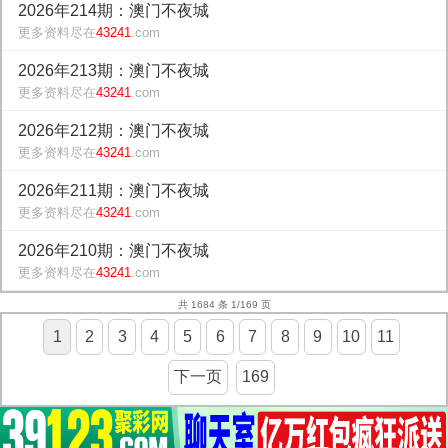
2026年214期：澳门不夜城
更多资料尽在
43241
.com
2026年213期：澳门不夜城
更多资料尽在
43241
.com
2026年212期：澳门不夜城
更多资料尽在
43241
.com
2026年211期：澳门不夜城
更多资料尽在
43241
.com
2026年210期：澳门不夜城
更多资料尽在
43241
.com
共 1684 条 1/169 页
1
2
3
4
5
6
7
8
9
10
11
下一页
169