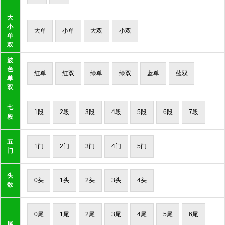
大
小
大单
小单
大双
小双
单
双
波
色
红单
红双
绿单
绿双
蓝单
蓝双
单
双
七
1段
2段
3段
4段
5段
6段
7段
段
五
1门
2门
3门
4门
5门
门
头
0头
1头
2头
3头
4头
数
0尾
1尾
2尾
3尾
4尾
5尾
6尾
尾