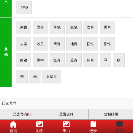
六
7余6
家禽
野兽
单笔
双笔
女肖
男肖
吉美
凶丑
天肖
地肖
阴性
阳性
其
他
白边
黑中
红肖
蓝肖
绿肖
琴
棋
书
画
五福肖
已选号码
已选号码(
0
)
重置选择
复制结果
香港
首页
彩图
黑白
记录