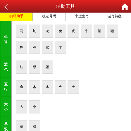
辅助工具
挑码助手
机选号码
幸运生肖
波肖转盘
马
蛇
龙
兔
虎
牛
鼠
猪
生
肖
狗
鸡
猴
羊
波
红
绿
蓝
色
五
金
木
水
火
土
行
大
大
小
小
单
单
双
双