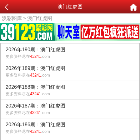
澳门红虎图
澳彩图库
> 澳门红虎图
2026年190期：澳门红虎图
更多资料尽在
43241
.com
2026年189期：澳门红虎图
更多资料尽在
43241
.com
2026年188期：澳门红虎图
更多资料尽在
43241
.com
2026年187期：澳门红虎图
更多资料尽在
43241
.com
2026年186期：澳门红虎图
更多资料尽在
43241
.com