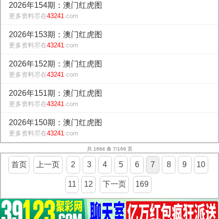
2026年154期：澳门红虎图
更多资料尽在
43241
.com
2026年153期：澳门红虎图
更多资料尽在
43241
.com
2026年152期：澳门红虎图
更多资料尽在
43241
.com
2026年151期：澳门红虎图
更多资料尽在
43241
.com
2026年150期：澳门红虎图
更多资料尽在
43241
.com
共 1684 条 7/169 页
首页
上一页
2
3
4
5
6
7
8
9
10
11
12
下一页
169