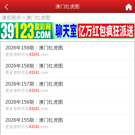
澳门红虎图
澳彩图库
> 澳门红虎图
2026年159期：澳门红虎图
更多资料尽在
43241
.com
2026年158期：澳门红虎图
更多资料尽在
43241
.com
2026年157期：澳门红虎图
更多资料尽在
43241
.com
2026年156期：澳门红虎图
更多资料尽在
43241
.com
2026年155期：澳门红虎图
更多资料尽在
43241
.com