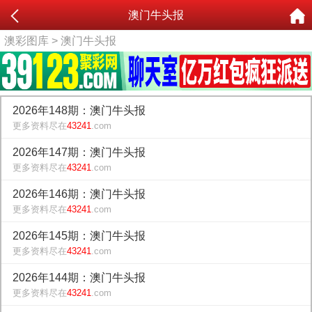
澳门牛头报
澳彩图库
> 澳门牛头报
2026年148期：澳门牛头报
更多资料尽在
43241
.com
2026年147期：澳门牛头报
更多资料尽在
43241
.com
2026年146期：澳门牛头报
更多资料尽在
43241
.com
2026年145期：澳门牛头报
更多资料尽在
43241
.com
2026年144期：澳门牛头报
更多资料尽在
43241
.com